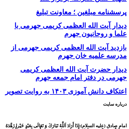
پرسشنامه مبلغین ؛ معاونت تبلیغ
دیدار آیت الله العظمی کریمی جهرمی با
علما و روحانیون جهرم
بازدید آیت الله العظمی کریمی جهرمی از
مدرسه علمیه خان جهرم
دیدار حضرت آیت الله العظمی کریمی
جهرمی در دفتر امام جمعه جهرم
اعتکاف دانش آموزی ۱۴۰۳ به روایت تصویر
درباره سایت
امام صادق (علیه السلام):
إِذَا أَرَادَ اَللَّهُ تَبَارَكَ وَ تَعَالَى بِعَبْدٍ خَيْرا زَهَّدَهُ