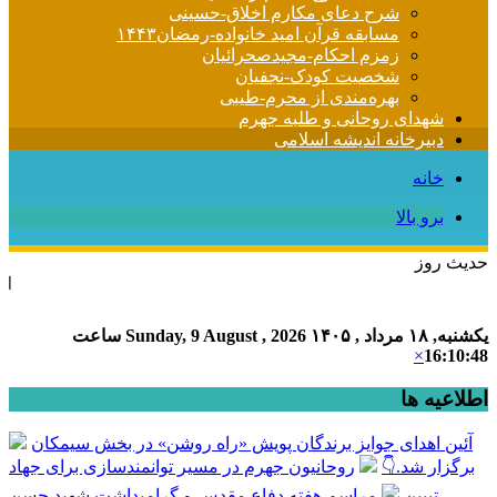
شرح دعای مکارم اخلاق-حسینی
مسابقه قرآن امید خانواده-رمضان۱۴۴۳
زمزم احکام-مجیدصحرائیان
شخصیت کودک-نجفیان
بهره‌مندی از محرم-طیبی
شهدای روحانی و طلبه جهرم
دبیرخانه اندیشه اسلامی
خانه
برو بالا
حدیث روز
امام علی (ع) م
یکشنبه, ۱۸ مرداد , ۱۴۰۵
Sunday, 9 August , 2026
ساعت
×
16:10:48
اطلاعیه ها
آئین اهدای جوایز برندگان پویش «راه روشن» در بخش سیمکان
برگزار شد.👇
روحانیون جهرم در مسیر توانمندسازی برای جهاد
تبیین
مراسم هفته دفاع مقدس و گرامیداشت شهید حسن