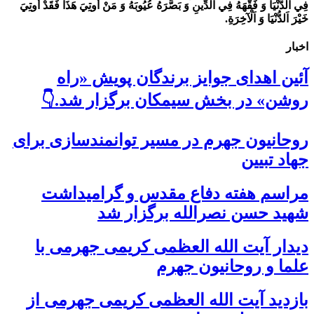
فِي اَلدُّنْيَا وَ فَقَّهَهُ فِي اَلدِّينِ وَ بَصَّرَهُ عُيُوبَهُ وَ مَنْ أُوتِيَ هَذَا فَقَدْ أُوتِيَ
خَيْرَ اَلدُّنْيَا وَ اَلْآخِرَةِ.
اخبار
آئین اهدای جوایز برندگان پویش «راه
روشن» در بخش سیمکان برگزار شد.👇
روحانیون جهرم در مسیر توانمندسازی برای
جهاد تبیین
مراسم هفته دفاع مقدس و گرامیداشت
شهید حسن نصرالله برگزار شد
دیدار آیت الله العظمی کریمی جهرمی با
علما و روحانیون جهرم
بازدید آیت الله العظمی کریمی جهرمی از