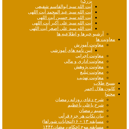
بزرگ)
آیت الله سید ابوالقاسم شفیعی
آیت الله سید عبد المحمد آیت اللهی
آیت الله سید حسین آیت اللهی
آیت الله سید علی اکبر آیت اللهی
آیت الله سید علی اصغر آیت اللهی
آرشیو خبرها و اطلاعیه ها
معاونت ها
معاونت آموزش
آیین نامه های آموزشی
معاونت اجرایی
معاونت اداری و مالی
معاونت پژوهش
معاونت تبلیغ
معاونت تهذیب
بسیج طلاب
کانون هلال احمر
محتوا
شرح دعای روزانه رمضان
شرح یاعلی یاعظیم
نسیم رمضان
بیان نکات هر جزء قرآنی
مسابقه ۱۳ + ۶ (انتخابات شوراها)
مسابقه موج احکام-رمضان۱۴۴۲