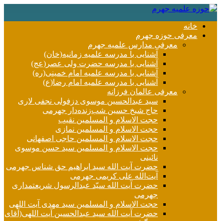
خانه
معرفی حوزه جهرم
معرفی مدارس علمیه جهرم
آشنایی با مدرسه علمیه زمانیه(خان)
آشنایی با مدرسه حضرت ولی عصر(عج)
آشنایی با مدرسه علمیه امام خمینی(ره)
آشنایی با مدرسه علمیه امام رضا(ع)
معرفی عالمان فرزانه
سید عبدالحسین موسوی دزفولی نجفی لاری
حاج شیخ حسین شب‌زنده‌دار جهرمی
حجت الاسلام و المسلمین نقیب
حجت الاسلام و المسلمین نمازی
حجت الاسلام و المسلمین حاجی اصفهانی
حجت الاسلام و المسلمین سید حسن موسوی
نائینی
حضرت آیت الله سید ابراهیم حق شناس جهرمی
آیت‌الله علی کریمی جهرمی
حضرت آيت الله سیّد عبدالرسول شریعتمداری
جهرمی
حجت الاسلام و المسلمین سید مهدی آیت اللهی
حضرت آیت الله سید عبدالحسین آیت اللهی(آقای