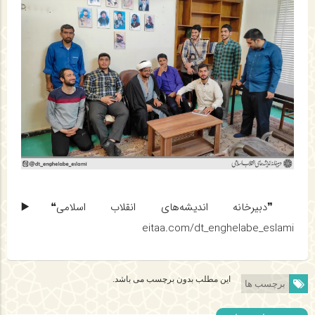
❞دبیرخانه اندیشه‌های انقلاب اسلامی❝▶️
eitaa.com/dt_enghelabe_eslami
این مطلب بدون برچسب می باشد.
برچسب ها