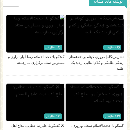
نوشته های مشابه
2 سال قبل
2 سال قبل
نشریه_نگاه | مروری کوتاه بر دغدغه‌های
گفتگو با: حجت‌الاسلام‌ رضا آبیار : راوی و
زندگی طلبگی و کلام انقلابی از دید یک
مسئولین ستاد برگزاری نمازجمعه
طلبه
2 سال قبل
2 سال قبل
گفتگو با: حجت‌الاسلام‌ سجاد بهروزی :
🎤 گفتگو با: عليرضا عطایی: مداح اهل‌