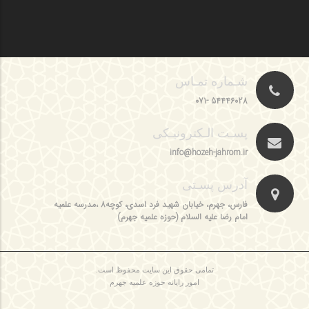
شـماره تمـاس
54446028 -071
پسـت الـکترونیـکی
info@hozeh-jahrom.ir
آدرس پسـتی
فارس، جهرم، خیابان شهید فرد اسدی، کوچه8 ،مدرسه علمیه
امام رضا علیه السلام (حوزه علمیه جهرم)
تمامی حقوق این سایت محفوظ است.
امور رایانه حوزه علمیه جهرم