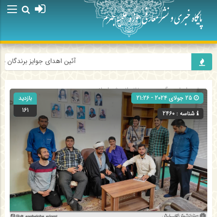
آئین اهدای جوایز برندگان پویش
صفحه اصلی
» گروه »
دبیرخانه اندیشه اسلامی
25 جولای 2024 - 21:26
بازدید
161
شناسه : 2460