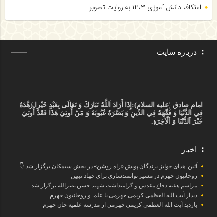
اعتکاف دانش آموزی ۱۴۰۳ به روایت تصویر
درباره سایت
امام صادق (علیه السلام):
إِذَا أَرَادَ اَللَّهُ تَبَارَكَ وَ تَعَالَى بِعَبْدٍ خَيْرا زَهَّدَهُ
فِي اَلدُّنْيَا وَ فَقَّهَهُ فِي اَلدِّينِ وَ بَصَّرَهُ عُيُوبَهُ وَ مَنْ أُوتِيَ هَذَا فَقَدْ أُوتِيَ
خَيْرَ اَلدُّنْيَا وَ اَلْآخِرَةِ.
اخبار
آئین اهدای جوایز برندگان پویش «راه روشن» در بخش سیمکان برگزار شد.👇
روحانیون جهرم در مسیر توانمندسازی برای جهاد تبیین
مراسم هفته دفاع مقدس و گرامیداشت شهید حسن نصرالله برگزار شد
دیدار آیت الله العظمی کریمی جهرمی با علما و روحانیون جهرم
بازدید آیت الله العظمی کریمی جهرمی از مدرسه علمیه خان جهرم