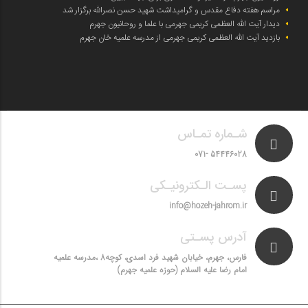
مراسم هفته دفاع مقدس و گرامیداشت شهید حسن نصرالله برگزار شد
دیدار آیت الله العظمی کریمی جهرمی با علما و روحانیون جهرم
بازدید آیت الله العظمی کریمی جهرمی از مدرسه علمیه خان جهرم
شـماره تمـاس
54446028 -071
پسـت الـکترونیـکی
info@hozeh-jahrom.ir
آدرس پسـتی
فارس، جهرم، خیابان شهید فرد اسدی، کوچه8 ،مدرسه علمیه
امام رضا علیه السلام (حوزه علمیه جهرم)