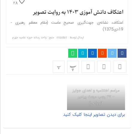
28
اعتکاف دانش آموزی ۱۴۰۳ به روایت تصویر
اعتکاف، نشانه‌ی جهت‌گیری صحیح ماست (مقام معظم رهبری -
19دی1375)
ارسال توسط :
master
منبع : واحد رسانه حوزه علمیه جهرم
پ
پ
مراسم اختتامیه و اهدای جوایز
– ۲۷ رجب مبعث پیامبر
اکرم(ص)
برای دیدن تصاویر اینجا کلیک کنید