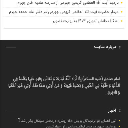
بازدید آیت الله العظمی کریمی جهرمی از مدرسه علمیه خان جهرم
دیدار حضرت آیت الله العظمی کریمی جهرمی در دفتر امام جمعه جهرم
اعتکاف دانش آموزی ۱۴۰۳ به روایت تصویر
درباره سایت
امام صادق (علیه السلام):
إِذَا أَرَادَ اَللَّهُ تَبَارَكَ وَ تَعَالَى بِعَبْدٍ خَيْرا زَهَّدَهُ فِي
اَلدُّنْيَا وَ فَقَّهَهُ فِي اَلدِّينِ وَ بَصَّرَهُ عُيُوبَهُ وَ مَنْ أُوتِيَ هَذَا فَقَدْ أُوتِيَ خَيْرَ اَلدُّنْيَا
وَ اَلْآخِرَةِ.
اخبار
آئین اهدای جوایز برندگان پویش «راه روشن» در بخش سیمکان برگزار شد.👇
روحانیون جهرم در مسیر توانمندسازی برای جهاد تبیین