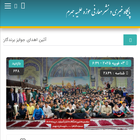
آئین اهدای جوایز برندگان پ
صفحه اصلی
» گروه »
اخبار
»
اسلایدر
03 فوریه 2025 - 6:49
بازدید
648
شناسه : 2849