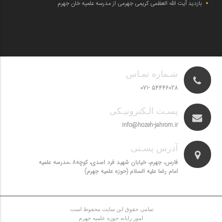
بازدید آیت الله العظمی کریمی جهرمی از مدرسه علمیه خان جهرم
شـماره تمـاس
54446028 -071
پسـت الـکترونیـکی
info@hozeh-jahrom.ir
آدرس پسـتی
فارس، جهرم، خیابان شهید فرد اسدی، کوچه8 ،مدرسه علمیه
امام رضا علیه السلام (حوزه علمیه جهرم)
تمامی حقوق این سایت محفوظ است.
امور رایانه حوزه علمیه جهرم