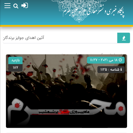
آئین اهدای جوایز برندگان پ
صفحه اصلی
» گروه »
بهره‌مندی از محرم-طیبی
18 می 2021 - 11:27
بازدید
187
شناسه : 1125