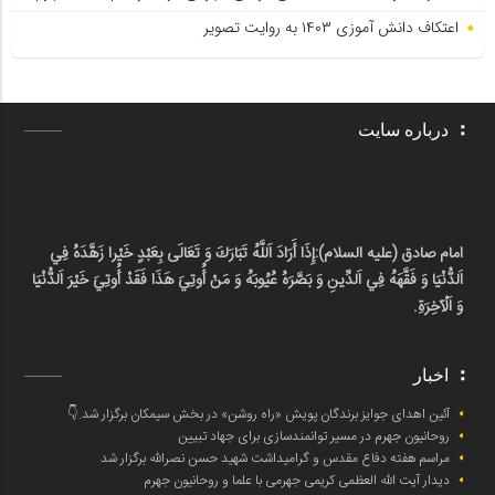
اعتکاف دانش آموزی ۱۴۰۳ به روایت تصویر
درباره سایت
امام صادق (علیه السلام):
إِذَا أَرَادَ اَللَّهُ تَبَارَكَ وَ تَعَالَى بِعَبْدٍ خَيْرا زَهَّدَهُ فِي
اَلدُّنْيَا وَ فَقَّهَهُ فِي اَلدِّينِ وَ بَصَّرَهُ عُيُوبَهُ وَ مَنْ أُوتِيَ هَذَا فَقَدْ أُوتِيَ خَيْرَ اَلدُّنْيَا
وَ اَلْآخِرَةِ.
اخبار
آئین اهدای جوایز برندگان پویش «راه روشن» در بخش سیمکان برگزار شد.👇
روحانیون جهرم در مسیر توانمندسازی برای جهاد تبیین
مراسم هفته دفاع مقدس و گرامیداشت شهید حسن نصرالله برگزار شد
دیدار آیت الله العظمی کریمی جهرمی با علما و روحانیون جهرم