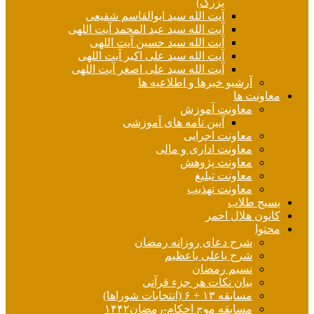
بزرگ)
آیت الله سید ابوالقاسم شفیعی
آیت الله سید عبد المحمد آیت اللهی
آیت الله سید حسین آیت اللهی
آیت الله سید علی اکبر آیت اللهی
آیت الله سید علی اصغر آیت اللهی
آرشیو خبرها و اطلاعیه ها
معاونت ها
معاونت آموزش
آیین نامه های آموزشی
معاونت اجرایی
معاونت اداری و مالی
معاونت پژوهش
معاونت تبلیغ
معاونت تهذیب
بسیج طلاب
کانون هلال احمر
محتوا
شرح دعای روزانه رمضان
شرح یاعلی یاعظیم
نسیم رمضان
بیان نکات هر جزء قرآنی
مسابقه ۱۳ + ۶ (انتخابات شوراها)
مسابقه موج احکام-رمضان۱۴۴۲