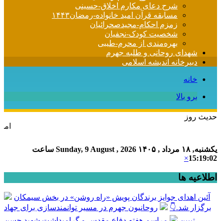
شرح دعای مکارم اخلاق-حسینی
مسابقه قرآن امید خانواده-رمضان۱۴۴۳
زمزم احکام-مجیدصحرائیان
شخصیت کودک-نجفیان
بهره‌مندی از محرم-طیبی
شهدای روحانی و طلبه جهرم
دبیرخانه اندیشه اسلامی
خانه
برو بالا
حدیث روز
امام علی (ع) می فر
یکشنبه, ۱۸ مرداد , ۱۴۰۵
Sunday, 9 August , 2026
ساعت
×
15:19:02
اطلاعیه ها
آئین اهدای جوایز برندگان پویش «راه روشن» در بخش سیمکان
برگزار شد.👇
روحانیون جهرم در مسیر توانمندسازی برای جهاد
تبیین
مراسم هفته دفاع مقدس و گرامیداشت شهید حسن