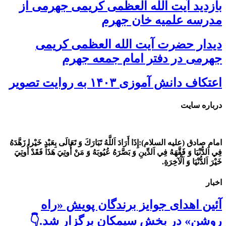
بازدید آیت الله العظمی کریمی جهرمی از
مدرسه علمیه خان جهرم
دیدار حضرت آیت الله العظمی کریمی
جهرمی در دفتر امام جمعه جهرم
اعتکاف دانش آموزی ۱۴۰۳ به روایت تصویر
درباره سایت
امام صادق (علیه السلام):
إِذَا أَرَادَ اَللَّهُ تَبَارَكَ وَ تَعَالَى بِعَبْدٍ خَيْرا زَهَّدَهُ
فِي اَلدُّنْيَا وَ فَقَّهَهُ فِي اَلدِّينِ وَ بَصَّرَهُ عُيُوبَهُ وَ مَنْ أُوتِيَ هَذَا فَقَدْ أُوتِيَ
خَيْرَ اَلدُّنْيَا وَ اَلْآخِرَةِ.
اخبار
آئین اهدای جوایز برندگان پویش «راه
روشن» در بخش سیمکان برگزار شد.👇