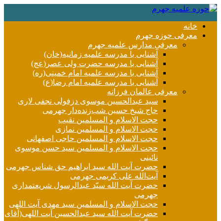
خانه
معرفی حوزه جهرم
معرفی مدارس علمیه جهرم
آشنایی با مدرسه علمیه زمانیه(خان)
آشنایی با مدرسه حضرت ولی عصر(عج)
آشنایی با مدرسه علمیه امام خمینی(ره)
آشنایی با مدرسه علمیه امام رضا(ع)
معرفی عالمان فرزانه
سید عبدالحسین موسوی دزفولی نجفی لاری
حاج شیخ حسین شب‌زنده‌دار جهرمی
حجت الاسلام و المسلمین نقیب
حجت الاسلام و المسلمین نمازی
حجت الاسلام و المسلمین حاجی اصفهانی
حجت الاسلام و المسلمین سید حسن موسوی
نائینی
حضرت آیت الله سید ابراهیم حق شناس جهرمی
آیت‌الله علی کریمی جهرمی
حضرت آيت الله سیّد عبدالرسول شریعتمداری
جهرمی
حجت الاسلام و المسلمین سید مهدی آیت اللهی
حضرت آیت الله سید عبدالحسین آیت اللهی(آقای