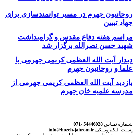
روحانیون جهرم در مسیر توانمندسازی برای
جهاد تبیین
مراسم هفته دفاع مقدس و گرامیداشت
شهید حسن نصرالله برگزار شد
دیدار آیت الله العظمی کریمی جهرمی با
علما و روحانیون جهرم
بازدید آیت الله العظمی کریمی جهرمی از
مدرسه علمیه خان جهرم
شـماره تمـاس
54446028 -071
پسـت الـکترونیـکی
info@hozeh-jahrom.ir