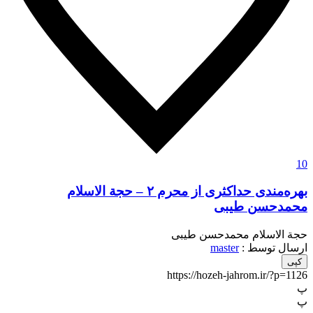
10
بهره‌مندی حداکثری از محرم ۲ – حجة الاسلام
محمدحسن طیبی
حجة الاسلام محمدحسن طیبی
ارسال توسط :
master
کپی
https://hozeh-jahrom.ir/?p=1126
پ
پ