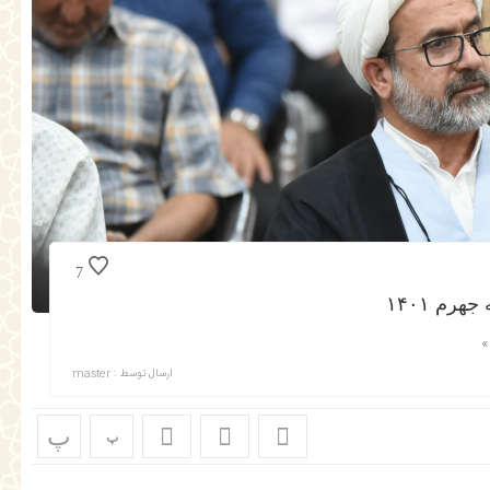
7
رم ۱۴۰۱
ارسال توسط :
master
پ
پ