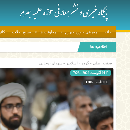
خانه
معرفی حوزه جهرم
معاونت ها
بسیج طلاب
کان
اطلاعیه ها
صفحه اصلی
» گروه »
اسلایدر
»
شهدای روحانی
01 آگوست 2022 - 7:28
شناسه : 1706