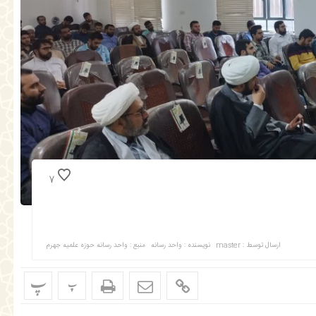
7
ارسال توسط :
master
نویسنده : واحد رسانه
منبع : واحد رسانه حوزه علمیه جهرم
پ
پ