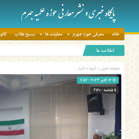
خانه
معرفی حوزه جهرم
معاونت ها
بسیج طلاب
کانو
اطلاعیه ها
صفحه اصلی
» گروه »
اخبار
14 اکتبر 2023 - 7:52
شناسه : 2160