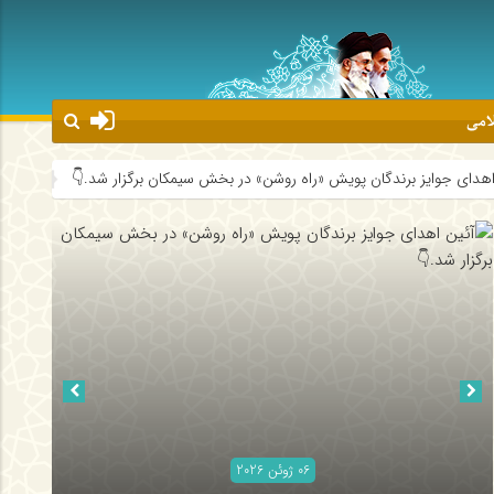
لامی
 «راه روشن» در بخش سیمکان برگزار شد.👇
روحانیون جهرم در مسیر توانم
06 ژوئن 2026