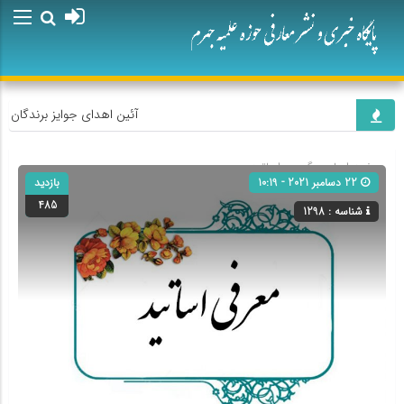
آئین اهدای جوایز برندگان پوی
صفحه اصلی
» گروه »
اساتید
22 دسامبر 2021 - 10:19
بازدید
485
شناسه : 1298