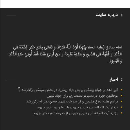
درباره سایت
امام صادق (علیه السلام):
إِذَا أَرَادَ اَللَّهُ تَبَارَكَ وَ تَعَالَى بِعَبْدٍ خَيْرا زَهَّدَهُ فِي
اَلدُّنْيَا وَ فَقَّهَهُ فِي اَلدِّينِ وَ بَصَّرَهُ عُيُوبَهُ وَ مَنْ أُوتِيَ هَذَا فَقَدْ أُوتِيَ خَيْرَ اَلدُّنْيَا
وَ اَلْآخِرَةِ.
اخبار
آئین اهدای جوایز برندگان پویش «راه روشن» در بخش سیمکان برگزار شد.👇
روحانیون جهرم در مسیر توانمندسازی برای جهاد تبیین
مراسم هفته دفاع مقدس و گرامیداشت شهید حسن نصرالله برگزار شد
دیدار آیت الله العظمی کریمی جهرمی با علما و روحانیون جهرم
بازدید آیت الله العظمی کریمی جهرمی از مدرسه علمیه خان جهرم