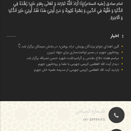
امام صادق (علیه السلام):
إِذَا أَرَادَ اَللَّهُ تَبَارَكَ وَ تَعَالَى بِعَبْدٍ خَيْرا زَهَّدَهُ فِي
اَلدُّنْيَا وَ فَقَّهَهُ فِي اَلدِّينِ وَ بَصَّرَهُ عُيُوبَهُ وَ مَنْ أُوتِيَ هَذَا فَقَدْ أُوتِيَ خَيْرَ اَلدُّنْيَا
وَ اَلْآخِرَةِ.
اخبار
آئین اهدای جوایز برندگان پویش «راه روشن» در بخش سیمکان برگزار شد.👇
روحانیون جهرم در مسیر توانمندسازی برای جهاد تبیین
مراسم هفته دفاع مقدس و گرامیداشت شهید حسن نصرالله برگزار شد
دیدار آیت الله العظمی کریمی جهرمی با علما و روحانیون جهرم
بازدید آیت الله العظمی کریمی جهرمی از مدرسه علمیه خان جهرم
شـماره تمـاس
54446028 -071