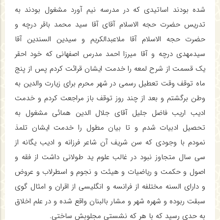
شده بودند اساتیدی که در مدرسه نیم آورد مشغول بودند به
تدریس حضرت حجه الاسلام آقای آقا سید محمد باقر درچه و
حضرت حجه الاسلام آقا ملاعبدالکریم و سیدین السندین آقا
سیدمهدی درچه و آقا میرزا احمد مدرس اصفهانی که خود احقر
یک قسمت از شرح لمعه را خدمت ایشان قرائت کردم پس از پنج
ماه توقف وقت تعطیل رسمی در شهر محرم برای زیارت والدین به
وطن برگشتم و بعد از چند روز توقف باز مراجعت کردم و خدمت
ادیب اریب فاضل جلیل آقای جلال الدین همائی مشغول به
تحصیل ادبیات شدم و تا بیان مطول را خدمت ایشان تلمذ
نمودم با وجودی که سن شریف آن شاعر فرزانه و ادیب یگانه از
سی سال متجاوز نبود در غالب علوم ید طولانی داشت از فقه و
اصول و حکمت و ریاضیات و هیئت و نجوم و اسطرلاب و عروض
و دارای السنه مختلفه از فرانسه و انگلیسی از اقران و امثال گوی
سبقت ربوده و شهره شهر و مشار بالبنان واقع شده و در علم اخلاق
به حدی رسید که با هر که نشستی مجلوبش ساختی.