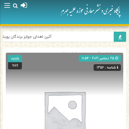
آئین اهدای جوایز برندگان پویش «را
صفحه اصلی
» گروه »
معرفی عالمان فرزانه
25 دسامبر 2021 - 11:54
بازدید
787
شناسه : 1356