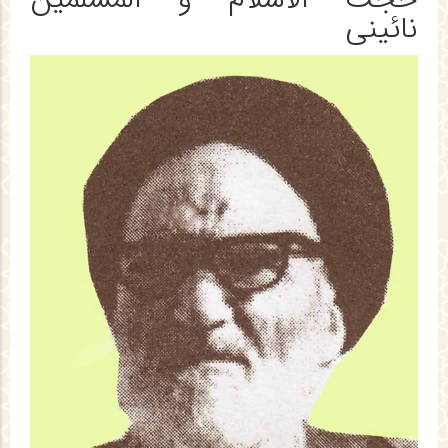
نائینی