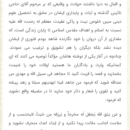
و اقبال به دنیا داشتند حوادث و وقایعی که بر مرحوم آقای حاجی
نائینی گذشته و ثبات و پایداری ایشان در عشق به تحصیل علوم
دینی مبین خلوص نیت و پاکی عقیدت معظم له رحمت الله علیه
نسبت به اسلام و اهداف مقدس اسلامی تا پایان زندگی است، که
مقداری از آن دروان را خود نگارنده شاهد بودم فتوری از ایشان
دیده نشد بلکه دیگران را هم تشویق و ترغیب می نمودند.
چنانچه در آغاز یکی از نوشته هاشان مؤکداً توصیه می کنند که ای
کسانیکه وارث و یادگاران ما هستید اوقات خود را غنیمت
بشمارید و قصد را قربت کنید تا مجاهد فی سبیل الله و مهدی من
عندالله شوید که فرمود من جاهد فینا لنهدینهم سبلنا و زهد پیشه
کنید و تقوی را شعار و دثار خود سازید تا در مضیقه واقع نشوید
که فرمود:
و مَن یتق الله یَجعَل لَه مخرجاً و یَرزقه من حَیثُ لایحتسب و از
ملامت اجانب ملالت پیدا نکنید و از ایذاء اعداء منحرف نشوید و