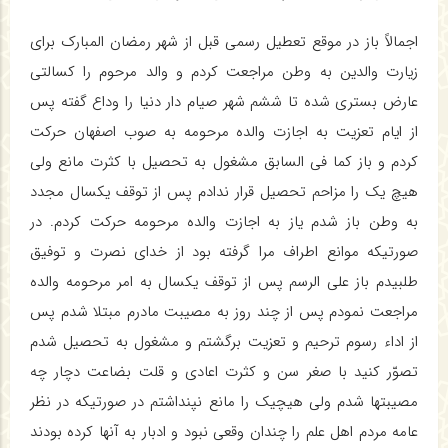
اجمالاً باز در موقع تعطیل رسمی قبل از شهر رمضان المبارک برای
زیارت والدین به وطن مراجعت کردم و والد مرحوم را کسالتی
عارض بستری شده تا ششم شهر صیام دار دنیا را وداع گفته پس
از ایام تعزیت به اجازت والده مرحومه به صوب اصفهان حرکت
کردم و باز کما فی السابق مشغول به تحصیل با کثرت مانع ولی
هیچ یک را مزاحم تحصیل قرار ندادم پس از توقف یکسال مجدد
به وطن باز شدم یاز به اجازت والده مرحومه حرکت کردم. در
صورتیکه موانع اطراف مرا گرفته بود از خدای نصرت و توفیق
طلبیدم باز علی الرسم پس از توقف یکسال به امر مرحومه والده
مراجعت نمودم پس از چند روز به مصیبت مادرم مبتلا شدم پس
از اداء رسوم ترحیم و تعزیت برگشتم و مشغول به تحصیل شدم
تصوّر کنید با صغر سن و کثرت اعادی و قلت بضاعت دچار چه
مصیبتها شدم ولی هیچیک را مانع نپنداشتم در صورتیکه در نظر
عامه مردم اهل علم را چندان وقعی نبود و ادبار به آنها کرده بودند