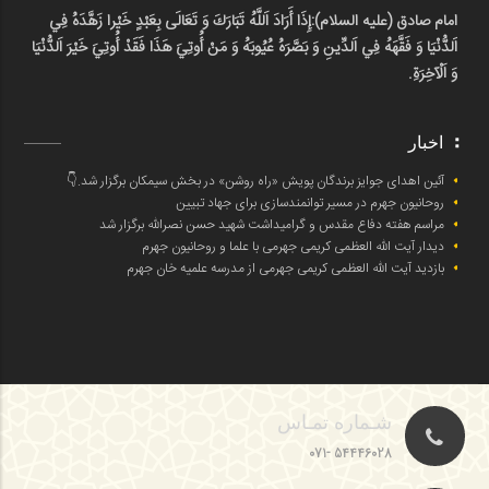
امام صادق (علیه السلام):
إِذَا أَرَادَ اَللَّهُ تَبَارَكَ وَ تَعَالَى بِعَبْدٍ خَيْرا زَهَّدَهُ فِي
اَلدُّنْيَا وَ فَقَّهَهُ فِي اَلدِّينِ وَ بَصَّرَهُ عُيُوبَهُ وَ مَنْ أُوتِيَ هَذَا فَقَدْ أُوتِيَ خَيْرَ اَلدُّنْيَا
وَ اَلْآخِرَةِ.
اخبار
آئین اهدای جوایز برندگان پویش «راه روشن» در بخش سیمکان برگزار شد.👇
روحانیون جهرم در مسیر توانمندسازی برای جهاد تبیین
مراسم هفته دفاع مقدس و گرامیداشت شهید حسن نصرالله برگزار شد
دیدار آیت الله العظمی کریمی جهرمی با علما و روحانیون جهرم
بازدید آیت الله العظمی کریمی جهرمی از مدرسه علمیه خان جهرم
شـماره تمـاس
54446028 -071