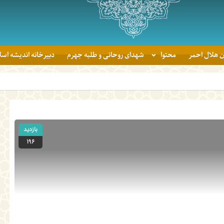
ن هلال احمر
محتوا
شهدای روحانی و طلبه جهرم
دبیرخانه اندیشه اس
آئین اهدای
بازدید
196