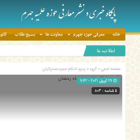
خانه
معرفی حوزه جهرم
معاونت ها
بسیج طلاب
کانو
اطلاعیه ها
صفحه اصلی
» گروه »
زمزم احکام-مجیدصحرائیان
29 آوریل 2021 - 9:42
شناسه : 803