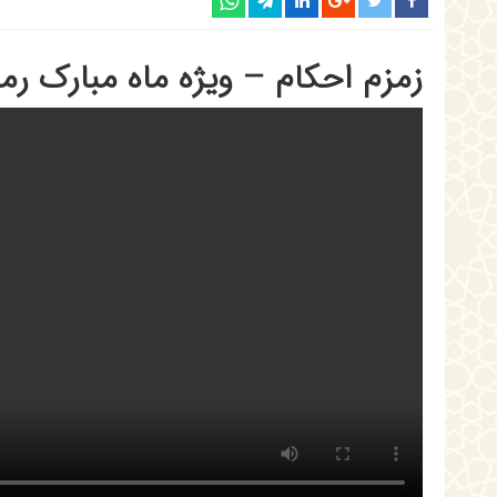
زمزم احکام – ویژه ماه مبارک رمضان