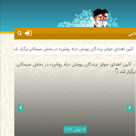
لامی
 جوایز برندگان پویش «راه روشن» در بخش سیمکان برگزار شد.👇
روحانیون 
06 ژوئن 2026