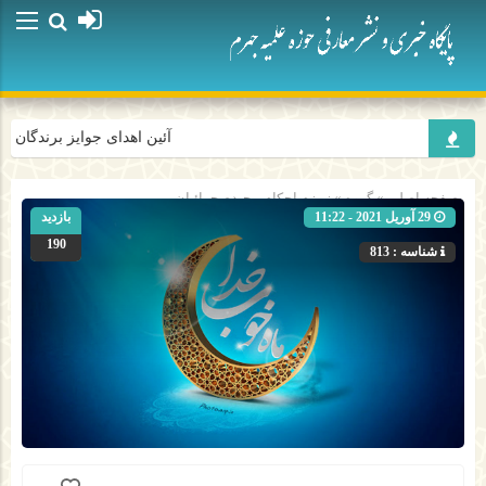
آئین اهدای جوایز برندگان پو
صفحه اصلی
» گروه »
زمزم احکام-مجیدصحرائیان
29 آوریل 2021 - 11:22
بازدید
190
شناسه : 813