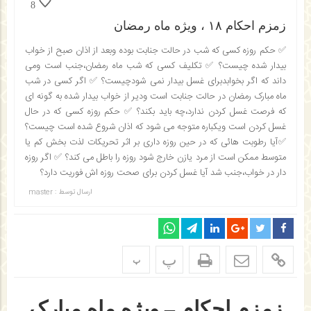
8
زمزم احکام ۱۸ ، ویژه ماه رمضان
✅ حکم روزه کسی که شب در حالت جنابت بوده وبعد از اذان صبح از خواب
بیدار شده چیست؟ ✅ تکلیف کسی که شب ماه رمضان،جنب است ومی
داند که اگر بخوابدبرای غسل بیدار نمی شودچیست؟ ✅ اگر کسی در شب
ماه مبارک رمضان در حالت جنابت است ودیر از خواب بیدار شده به گونه ای
که فرصت غسل کردن ندارد،چه باید بکند؟ ✅ حکم روزه کسی که در حال
غسل کردن است ویکباره متوجه می شود که اذان شروع شده است چیست؟
✅آیا رطوبت هائی که در حین روزه داری بر اثر تحریکات لذت بخش کم یا
متوسط ممکن است از مرد یازن خارج شود روزه را باطل می کند؟ ✅ اگر روزه
دار در خواب،جنب شد آیا غسل کردن برای صحت روزه اش فوریت دارد؟
ارسال توسط :
master
پ
پ
زمزم احکام – ویژه ماه مبارک