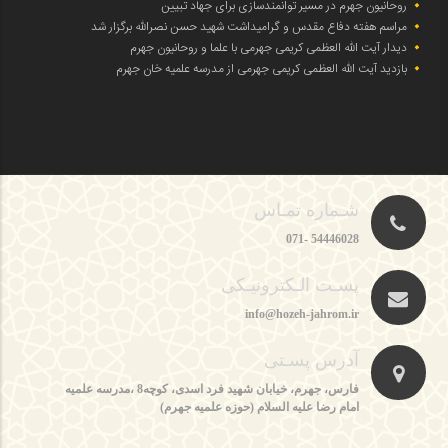
روحانیون جهرم در مسیر توانمندسازی برای جهاد تبیین
مراسم هفته دفاع مقدس و گرامیداشت شهید حسن نصرالله برگزار شد
دیدار آیت الله العظمی کریمی جهرمی با علما و روحانیون جهرم
بازدید آیت الله العظمی کریمی جهرمی از مدرسه علمیه خان جهرم
شـماره تمـاس
54446028 -071
پسـت الـکترونیـکی
info@hozeh-jahrom.ir
آدرس پسـتی
فارس، جهرم، خیابان شهید فرد اسدی، کوچه8 ،مدرسه علمیه
امام رضا علیه السلام (حوزه علمیه جهرم)