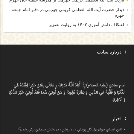
بازدید آیت الله العظمی کریمی جهرمی از مدرسه علمیه خان جهرم
دیدار حضرت آیت الله العظمی کریمی جهرمی در دفتر امام جمعه
جهرم
اعتکاف دانش آموزی ۱۴۰۳ به روایت تصویر
درباره سایت
امام صادق (علیه السلام):
إِذَا أَرَادَ اَللَّهُ تَبَارَكَ وَ تَعَالَى بِعَبْدٍ خَيْرا زَهَّدَهُ فِي
اَلدُّنْيَا وَ فَقَّهَهُ فِي اَلدِّينِ وَ بَصَّرَهُ عُيُوبَهُ وَ مَنْ أُوتِيَ هَذَا فَقَدْ أُوتِيَ خَيْرَ اَلدُّنْيَا
وَ اَلْآخِرَةِ.
اخبار
آئین اهدای جوایز برندگان پویش «راه روشن» در بخش سیمکان برگزار شد.👇