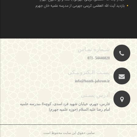
بازدید آیت الله العظمی کریمی جهرمی از مدرسه علمیه خان جهرم
شـماره تمـاس
54446028 -071
پسـت الـکترونیـکی
info@hozeh-jahrom.ir
آدرس پسـتی
فارس، جهرم، خیابان شهید فرد اسدی، کوچه8 ،مدرسه علمیه
امام رضا علیه السلام (حوزه علمیه جهرم)
تمامی حقوق این سایت محفوظ است.