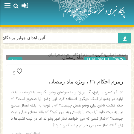
آئین اهدای جوایز برندگان 
صفحه اصلی
» گروه »
زمزم احکام-مجیدصحرائیان
29 آوریل 2021 - 11:49
بازدید
158
شناسه : 818
5
زمزم احکام ۲۱ ، ویژه ماه رمضان
✅ اگر کسی با پارچ، آب بریزد و ما خودمان وضو بگیریم، با توجه به اینکه
نباید در وضو از کمک دیگری استفاده کرد، این وضو آیا صحیح است؟ ✅
حکم کاشت ناخن برای وضو غسل چیست؟ ✅ با توجه به اینکه اعمال عبادی
نیاز به نیت دارد آیا نیت را بایستی به زبان آورد؟ ✅ وکلا معنای عرفی نیت
چیست؟ ✅نماز کسی که می خواهد نماز ظهر بخواند اما در نیت اشتباها با
زبان گفته نماز عصر می خوانم چه حکمی دارد ؟
ارسال توسط :
master