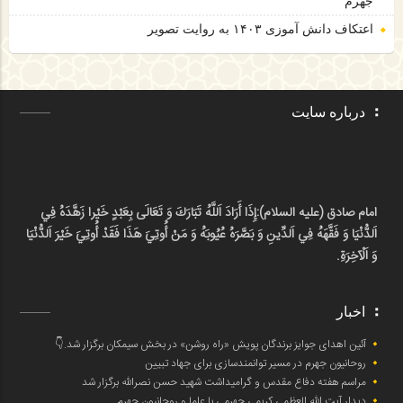
جهرم
اعتکاف دانش آموزی ۱۴۰۳ به روایت تصویر
درباره سایت
امام صادق (علیه السلام):
إِذَا أَرَادَ اَللَّهُ تَبَارَكَ وَ تَعَالَى بِعَبْدٍ خَيْرا زَهَّدَهُ فِي
اَلدُّنْيَا وَ فَقَّهَهُ فِي اَلدِّينِ وَ بَصَّرَهُ عُيُوبَهُ وَ مَنْ أُوتِيَ هَذَا فَقَدْ أُوتِيَ خَيْرَ اَلدُّنْيَا
وَ اَلْآخِرَةِ.
اخبار
آئین اهدای جوایز برندگان پویش «راه روشن» در بخش سیمکان برگزار شد.👇
روحانیون جهرم در مسیر توانمندسازی برای جهاد تبیین
مراسم هفته دفاع مقدس و گرامیداشت شهید حسن نصرالله برگزار شد
دیدار آیت الله العظمی کریمی جهرمی با علما و روحانیون جهرم