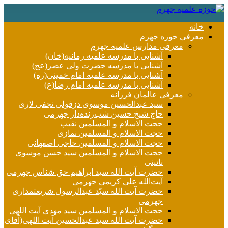
خانه
معرفی حوزه جهرم
معرفی مدارس علمیه جهرم
آشنایی با مدرسه علمیه زمانیه(خان)
آشنایی با مدرسه حضرت ولی عصر(عج)
آشنایی با مدرسه علمیه امام خمینی(ره)
آشنایی با مدرسه علمیه امام رضا(ع)
معرفی عالمان فرزانه
سید عبدالحسین موسوی دزفولی نجفی لاری
حاج شیخ حسین شب‌زنده‌دار جهرمی
حجت الاسلام و المسلمین نقیب
حجت الاسلام و المسلمین نمازی
حجت الاسلام و المسلمین حاجی اصفهانی
حجت الاسلام و المسلمین سید حسن موسوی
نائینی
حضرت آیت الله سید ابراهیم حق شناس جهرمی
آیت‌الله علی کریمی جهرمی
حضرت آيت الله سیّد عبدالرسول شریعتمداری
جهرمی
حجت الاسلام و المسلمین سید مهدی آیت اللهی
حضرت آیت الله سید عبدالحسین آیت اللهی(آقای