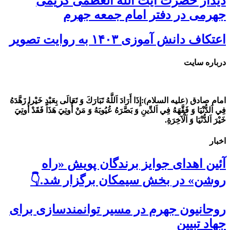
دیدار حضرت آیت الله العظمی کریمی
جهرمی در دفتر امام جمعه جهرم
اعتکاف دانش آموزی ۱۴۰۳ به روایت تصویر
درباره سایت
امام صادق (علیه السلام):
إِذَا أَرَادَ اَللَّهُ تَبَارَكَ وَ تَعَالَى بِعَبْدٍ خَيْرا زَهَّدَهُ
فِي اَلدُّنْيَا وَ فَقَّهَهُ فِي اَلدِّينِ وَ بَصَّرَهُ عُيُوبَهُ وَ مَنْ أُوتِيَ هَذَا فَقَدْ أُوتِيَ
خَيْرَ اَلدُّنْيَا وَ اَلْآخِرَةِ.
اخبار
آئین اهدای جوایز برندگان پویش «راه
روشن» در بخش سیمکان برگزار شد.👇
روحانیون جهرم در مسیر توانمندسازی برای
جهاد تبیین