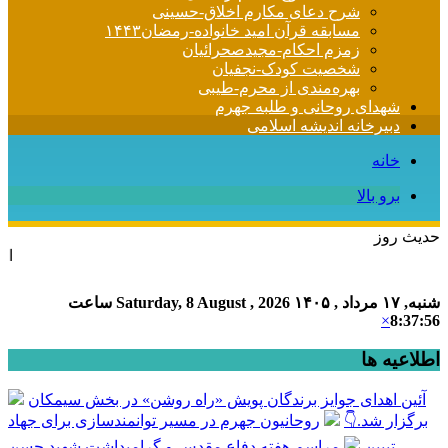
شرح دعای مکارم اخلاق-حسینی
مسابقه قرآن امید خانواده-رمضان۱۴۴۳
زمزم احکام-مجیدصحرائیان
شخصیت کودک-نجفیان
بهره‌مندی از محرم-طیبی
شهدای روحانی و طلبه جهرم
دبیرخانه اندیشه اسلامی
خانه
برو بالا
حدیث روز
امام علی (ع) می 
شنبه, ۱۷ مرداد , ۱۴۰۵
Saturday, 8 August , 2026
ساعت
×
8:37:56
اطلاعیه ها
آئین اهدای جوایز برندگان پویش «راه روشن» در بخش سیمکان
برگزار شد.👇
روحانیون جهرم در مسیر توانمندسازی برای جهاد
تبیین
مراسم هفته دفاع مقدس و گرامیداشت شهید حسن