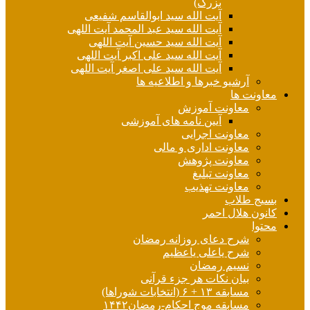
بزرگ)
آیت الله سید ابوالقاسم شفیعی
آیت الله سید عبد المحمد آیت اللهی
آیت الله سید حسین آیت اللهی
آیت الله سید علی اکبر آیت اللهی
آیت الله سید علی اصغر آیت اللهی
آرشیو خبرها و اطلاعیه ها
معاونت ها
معاونت آموزش
آیین نامه های آموزشی
معاونت اجرایی
معاونت اداری و مالی
معاونت پژوهش
معاونت تبلیغ
معاونت تهذیب
بسیج طلاب
کانون هلال احمر
محتوا
شرح دعای روزانه رمضان
شرح یاعلی یاعظیم
نسیم رمضان
بیان نکات هر جزء قرآنی
مسابقه ۱۳ + ۶ (انتخابات شوراها)
مسابقه موج احکام-رمضان۱۴۴۲