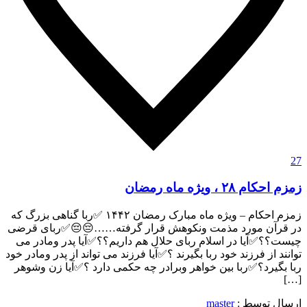
27
زمزم احکام ۲۸ ، ویژه ماه رمضان
زمزم احکام – ویژه ماه مبارک رمضان ۱۴۴۲ ✅ربا گناهی بزرگ که
در قرآن مورد مذمت ونکوهش قرار گرفته……😔😔✅ربای قرضی
چیست؟؟✅آیا در اسلام ربای حلال هم داریم؟؟✅آیا پدر ومادر می
توانند از فرزند خود ربا بگیرند ؟✅آیا فرزند می تواند از پدر ومادر خود
ربا بگیرد؟✅ربا بین خواهر وبرادر چه حکمی دارد ؟✅آیا زن وشوهر
[…]
ارسال توسط :
master