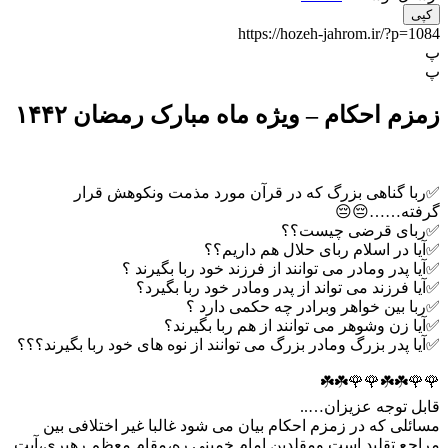
کپی
https://hozeh-jahrom.ir/?p=1084
پ
پ
زمزم احکام – ویژه ماه مبارک رمضان ۱۴۴۲
✅ربا گناهی بزرگ که در قرآن مورد مذمت ونکوهش قرار
گرفته……😔😔
✅ربای قرضی چیست؟؟
✅آیا در اسلام ربای حلال هم داریم؟؟
✅آیا پدر ومادر می توانند از فرزند خود ربا بگیرند ؟
✅آیا فرزند می تواند از پدر ومادر خود ربا بگیرد؟
✅ربا بین خواهر وبرادر چه حکمی دارد ؟
✅آیا زن وشوهر می توانند از هم ربا بگیرند؟
✅آیا پدر بزرگ ومادر بزرگ می توانند از نوه های خود ربا بگیرند؟؟؟
🌹🌹☘️☘️🌹🌹☘️☘️
قابل توجه عزیزان…..
مسائلی که در زمزم احکام بیان می شود غالبا غیر اختلافی بین
مراجع تقلید است ومقلدین امام خمینی ره،مقام معظم رهبری،آیت