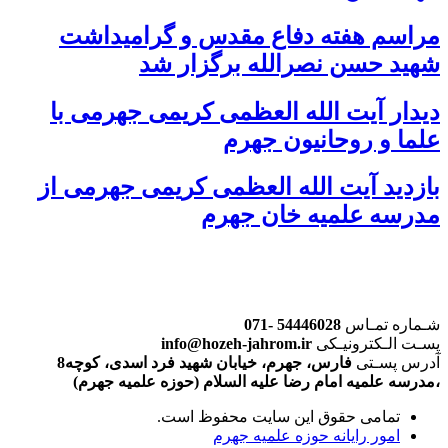
مراسم هفته دفاع مقدس و گرامیداشت
شهید حسن نصرالله برگزار شد
دیدار آیت الله العظمی کریمی جهرمی با
علما و روحانیون جهرم
بازدید آیت الله العظمی کریمی جهرمی از
مدرسه علمیه خان جهرم
شـماره تمـاس
54446028 -071
پسـت الـکترونیـکی
info@hozeh-jahrom.ir
آدرس پسـتی
فارس، جهرم، خیابان شهید فرد اسدی، کوچه8
،مدرسه علمیه امام رضا علیه السلام (حوزه علمیه جهرم)
تمامی حقوق این سایت محفوظ است.
امور رایانه حوزه علمیه جهرم