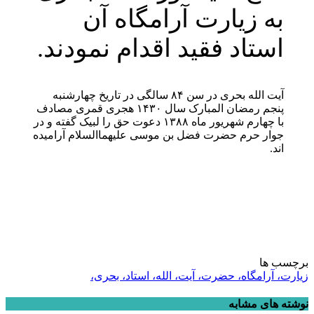
به زیارت آرامگاه آن
استاد فقید اقدام نمودند.
آیت الله بحری در سن ۸۴ سالگی در تاریخ چهارشنبه
پنجم رمضان المبارک سال ۱۴۳۰ هجری قمری مصادف
با چهارم شهریور ماه ۱۳۸۸ دعوت حق را لبیک گفته و در
جوار حرم حضرت فضل بن موسی علیهماالسلام آرامیده
اند.
برچسب ها
زیارت، آرامگاه، حضرت، آیت، الله، استاد، بحری،
نوشته های مشابه