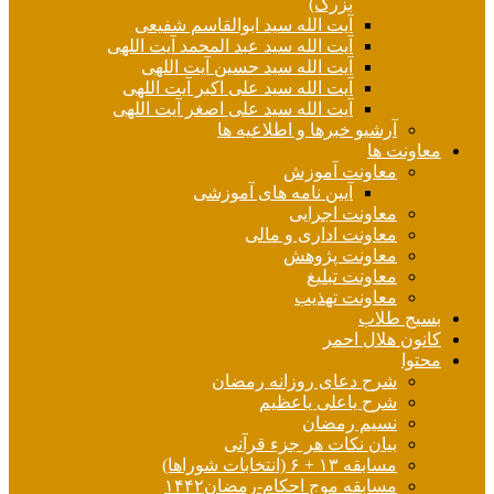
بزرگ)
آیت الله سید ابوالقاسم شفیعی
آیت الله سید عبد المحمد آیت اللهی
آیت الله سید حسین آیت اللهی
آیت الله سید علی اکبر آیت اللهی
آیت الله سید علی اصغر آیت اللهی
آرشیو خبرها و اطلاعیه ها
معاونت ها
معاونت آموزش
آیین نامه های آموزشی
معاونت اجرایی
معاونت اداری و مالی
معاونت پژوهش
معاونت تبلیغ
معاونت تهذیب
بسیج طلاب
کانون هلال احمر
محتوا
شرح دعای روزانه رمضان
شرح یاعلی یاعظیم
نسیم رمضان
بیان نکات هر جزء قرآنی
مسابقه ۱۳ + ۶ (انتخابات شوراها)
مسابقه موج احکام-رمضان۱۴۴۲