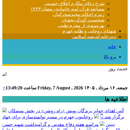
شرح دعای مکارم اخلاق-حسینی
مسابقه قرآن امید خانواده-رمضان۱۴۴۳
زمزم احکام-مجیدصحرائیان
شخصیت کودک-نجفیان
بهره‌مندی از محرم-طیبی
شهدای روحانی و طلبه جهرم
دبیرخانه اندیشه اسلامی
خانه
برو بالا
حدیث روز
امام علی (ع) می فرما
جمعه, ۱۶ مرداد , ۱۴۰۵
Friday, 7 August , 2026
ساعت
13:49:20
×
اطلاعیه ها
آئین اهدای جوایز برندگان پویش «راه روشن» در بخش سیمکان
برگزار شد.👇
روحانیون جهرم در مسیر توانمندسازی برای جهاد
تبیین
مراسم هفته دفاع مقدس و گرامیداشت شهید حسن