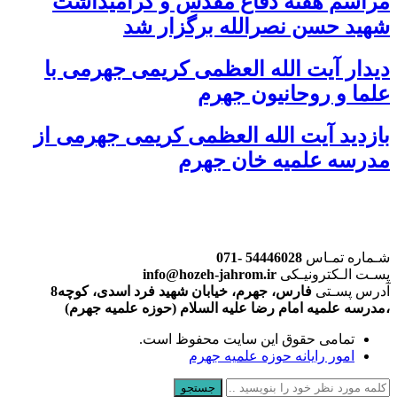
مراسم هفته دفاع مقدس و گرامیداشت
شهید حسن نصرالله برگزار شد
دیدار آیت الله العظمی کریمی جهرمی با
علما و روحانیون جهرم
بازدید آیت الله العظمی کریمی جهرمی از
مدرسه علمیه خان جهرم
شـماره تمـاس
54446028 -071
پسـت الـکترونیـکی
info@hozeh-jahrom.ir
آدرس پسـتی
فارس، جهرم، خیابان شهید فرد اسدی، کوچه8
،مدرسه علمیه امام رضا علیه السلام (حوزه علمیه جهرم)
تمامی حقوق این سایت محفوظ است.
امور رایانه حوزه علمیه جهرم
جستجو