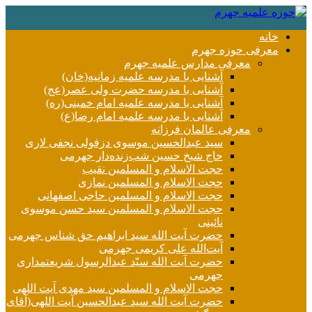
خانه
معرفی حوزه جهرم
معرفی مدارس علمیه جهرم
آشنایی با مدرسه علمیه زمانیه(خان)
آشنایی با مدرسه حضرت ولی عصر(عج)
آشنایی با مدرسه علمیه امام خمینی(ره)
آشنایی با مدرسه علمیه امام رضا(ع)
معرفی عالمان فرزانه
سید عبدالحسین موسوی دزفولی نجفی لاری
حاج شیخ حسین شب‌زنده‌دار جهرمی
حجت الاسلام و المسلمین نقیب
حجت الاسلام و المسلمین نمازی
حجت الاسلام و المسلمین حاجی اصفهانی
حجت الاسلام و المسلمین سید حسن موسوی
نائینی
حضرت آیت الله سید ابراهیم حق شناس جهرمی
آیت‌الله علی کریمی جهرمی
حضرت آيت الله سیّد عبدالرسول شریعتمداری
جهرمی
حجت الاسلام و المسلمین سید مهدی آیت اللهی
حضرت آیت الله سید عبدالحسین آیت اللهی(آقای