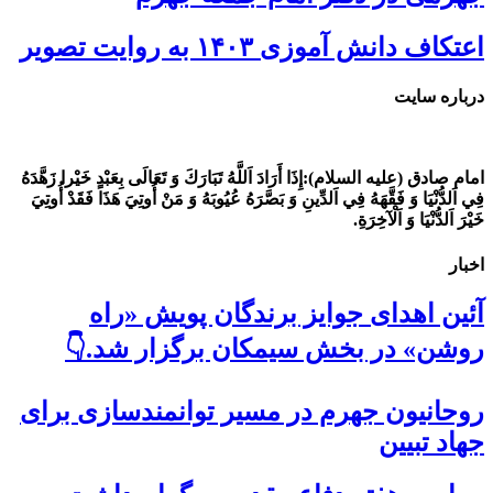
اعتکاف دانش آموزی ۱۴۰۳ به روایت تصویر
درباره سایت
امام صادق (علیه السلام):
إِذَا أَرَادَ اَللَّهُ تَبَارَكَ وَ تَعَالَى بِعَبْدٍ خَيْرا زَهَّدَهُ
فِي اَلدُّنْيَا وَ فَقَّهَهُ فِي اَلدِّينِ وَ بَصَّرَهُ عُيُوبَهُ وَ مَنْ أُوتِيَ هَذَا فَقَدْ أُوتِيَ
خَيْرَ اَلدُّنْيَا وَ اَلْآخِرَةِ.
اخبار
آئین اهدای جوایز برندگان پویش «راه
روشن» در بخش سیمکان برگزار شد.👇
روحانیون جهرم در مسیر توانمندسازی برای
جهاد تبیین