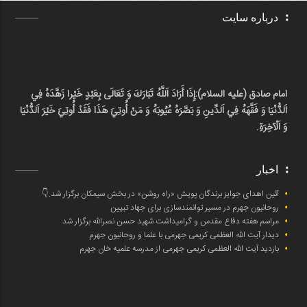
درباره سایت
امام صادق (علیه السلام):
إِذَا أَرَادَ اَللَّهُ تَبَارَكَ وَ تَعَالَى بِعَبْدٍ خَيْرا زَهَّدَهُ فِي
اَلدُّنْيَا وَ فَقَّهَهُ فِي اَلدِّينِ وَ بَصَّرَهُ عُيُوبَهُ وَ مَنْ أُوتِيَ هَذَا فَقَدْ أُوتِيَ خَيْرَ اَلدُّنْيَا
وَ اَلْآخِرَةِ.
اخبار
آئین اهدای جوایز برندگان پویش «راه روشن» در بخش سیمکان برگزار شد.👇
روحانیون جهرم در مسیر توانمندسازی برای جهاد تبیین
مراسم هفته دفاع مقدس و گرامیداشت شهید حسن نصرالله برگزار شد
دیدار آیت الله العظمی کریمی جهرمی با علما و روحانیون جهرم
بازدید آیت الله العظمی کریمی جهرمی از مدرسه علمیه خان جهرم