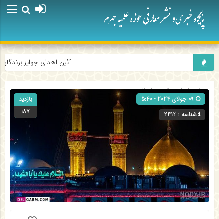
آئین اهدای جوایز برندگان پ
صفحه اصلی
» گروه »
اسلایدر
09 جولای 2024 - 5:40
بازدید
187
شناسه : 2412