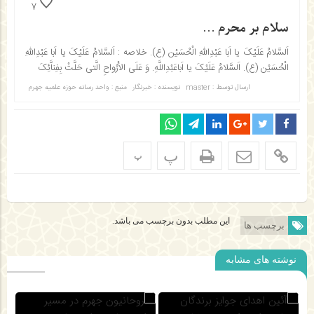
7
سلام بر محرم …
اَلسَّلامُ عَلَیْکَ یا اَبا عَبْدِاللّهِ الْحُسَیْن (ع). خلاصه : اَلسَّلامُ عَلَیْکَ یا اَبا عَبْدِاللّهِ
الْحُسَیْن (ع). اَلسَّلامُ عَلَیْکَ یا اَباعَبْدِاللَّهِ. وَ عَلَى الاَْرْواحِ الَّتى حَلَّتْ بِفِناَّئِکَ
ارسال توسط :
master
نویسنده : خبرنگار
منبع : واحد رسانه حوزه علمیه جهرم
پ
پ
این مطلب بدون برچسب می باشد.
برچسب ها
نوشته های مشابه