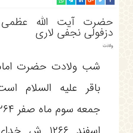
حضرت آیت الله عظمی 
دزفولی نجفی لاری
ولادت‌
شب ولادت حضرت امام
باقر عليه السلام ا
اسفند ۱۲۶۶ ش خ