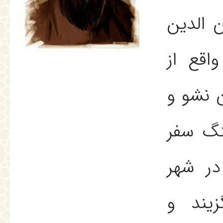
ن الدين
اقع از
ن نشو و
هنگ سفر
 در شهر
يند و