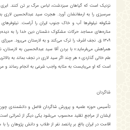
نزديك است كه گياهان سبزدشت، لباس مرگ بر تن كنند. ابرى بار
سرسبزى را به ارمغانشان آورد. هجرت سيد عبدالحسين لارى به 
شكوفه نيلوفرها آب و خاك جنوب ايران را آراست. نيلوفرهاى آ
مناره‌هاى مساجد حركات مشكوك دشمنان دين خدا را به ديده‌ب
۱۳۰۹ ق. نجف اشرف را ترك مى‌كند و به لارستان مى‌رود. مير
همراهش مى‌فرمايد:« با بردن آقا سيد عبدالحسين به لارستان، نج
علم خالى گذاردى.» هر چند اگر سيد لارى در نجف بماند به بالا
است كه او مى‌بايست به مثابه واجب شرعى به انجام رساند و مرد
شاگردان‌
ايشان از مراجع تقليد محسوب مى‌شود يكى ديگر از ثمراتى است ك
اقامت در ايران بالغ بر پانصد نفر از طلاب و دانش پژوهان را