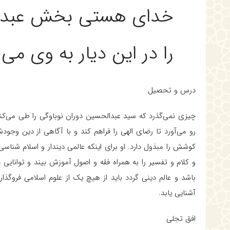
خداى هستى بخش عبدا
را در اين ديار به وى مى
درس و تحصيل‌
چيزى نمى‌گذرد كه سيد عبدالحسين دوران نوباوگى را طى مى‌كند 
رو مى‌آورد تا رضاى الهى را فراهم كند و با آگاهى از دين وجودش
كوشش را مبذول دارد. او براى اينكه عالمى ديندار و اسلام شناسى
و كلام و تفسير را به همراه فقه و اصول آموزش بيند و توانايى د
باشد و عالم دينى گردد بايد از هيچ يك از علوم اسلامى فروگذار
آشنايى يابد.
افق تجلى‌