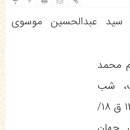
پ
پ
سید عبدالحسین موسوی
 محمد
ست، شب
جمعه سوم ماه صفر ۱۲۶۴ ق ۱۸/
داى جهان