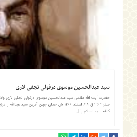
سید عبدالحسین موسوی دزفولی نجفی لاری
حضرت آیت الله عظمی سید عبدالحسین موسوی دزفولی نجفی لاری ولاد
صفر ۱۲۶۴ ق ۱۸/ اسفند ۱۲۶۶ ش خداى جهان آفرين سيد
كاظم عليه السلام را […]