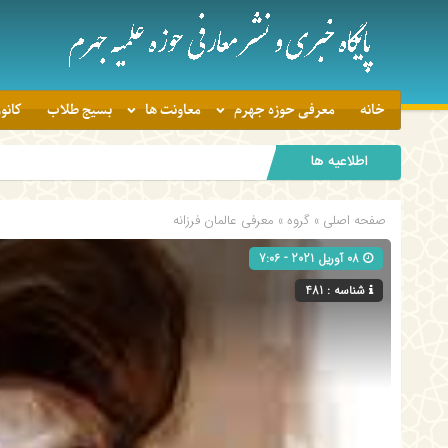
خانه
معرفی حوزه جهرم
معاونت ها
بسیج طلاب
کانو
اطلاعیه ها
صفحه اصلی
» گروه »
معرفی عالمان فرزانه
08 آوریل 2021 - 7:06
شناسه : 481