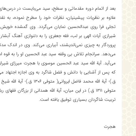
بعد از اتمام دوره مقدماتى و سطح، سيد مى‌بايست در درس‌هاى
علاوه بر نظريات پيشينيان، نظرات خود را مطرح نموده، به نقد و
تجلى فرا روى عبدالحسين نمايان مى‌گردد. وى گمشده خويش را
شيرازى آيات الهى بر لب، فقه جعفرى را به دلنوازى آهنگ آبش
پروردگار به چيزى نمى‌انديشند، آبيارى مى‌كند. وى در اندك م
مى‌آيد. آية الله سيد عبد الحسين موسوى با هجرت ميرزاى شيراز
متوفى ۱۳۱۱ ق.) در اين ميان، آية الله همدانى از بزرگان 
تربيت شاگردان بسيارى توفيق يافته است.
هجرت‌