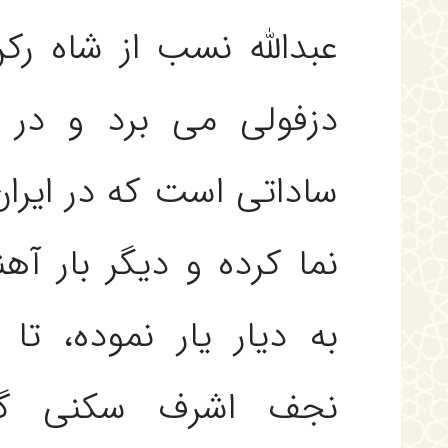
عبدالله نسب از شاه رك
دزفولى مى برد و در و
ساداتى است كه در ايرا
نما كرده و ديگر بار آ
به ديار يار نموده، تا
نجف اشرف سكنى گز