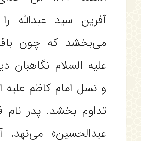
آفرين سيد عبدالله را 
مى‌بخشد كه چون باقر 
عليه السلام نگاهبان د
و نسل امام كاظم عليه ال
تداوم بخشد. پدر نام فر
عبدالحسين» مى‌نهد. آ