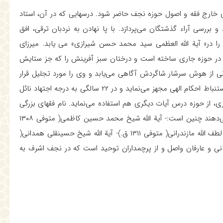
 خارج فقه و اصول حوزه نجف حاضر شود. درسهايى كه در آن، استاد
 بررسى آراء گذشتگان مى‌پردازد. با پا نهادن به نردبان ترقى، افق
 در« آية الله العظمى سيد محمد حسن شيرازى» مى يابد. ميرزاى
ار در حوزه جارى ساخته است و درختان سبز آفرينش را كه جز ستايش
دتى از هوش سرشار شاگردش آگاهى مى‌يابد و وى را مورد تجليل قرار
مى‌دهد. سرانجام تلاش بى وقفه سيد عبد الحسين او را به قوه استنباط احكام الهى مجهز مى‌نمايد و در ۲۲ سالگى به درجه اجتهاد نائل
ى، از حوزه درس آيات ديگرى هم استفاده مى‌نمايد. نام فقهاى بزرگى
كه پس از آشنايى با دانش و فضل شاگرد به وى اجازه اجتهاد مى‌دهند چنين است:- آية الله شيخ محمد حسين كاظمى( متوفى ۱۳۰۸
ق.)- آية الله محمد فاضل ايروانى( متوفى ۱۳۰۶ ق.)- آية الله شيخ لطف الله مازندرانى( متوفى ۱۳۱۱ ق.)- آية الله شيخ حسينقلى همدانى(
فقهاى ربانى و عارفان واصل و از پرچمداران توحيد است كه در نجف اشرف به