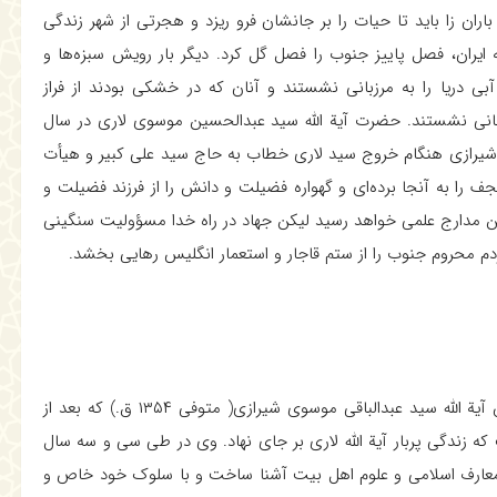
ان زا بايد تا حيات را بر جانشان فرو ريزد و هجرتى از شهر زندگى
ايران، فصل پاييز جنوب را فصل گل كرد. ديگر بار رويش سبزه‌ها و
بى دريا را به مرزبانى نشستند و آنان كه در خشكى بودند از فراز
انى نشستند. حضرت آية الله سيد عبدالحسين موسوى لارى در سال
زاى شيرازى هنگام خروج سيد لارى خطاب به حاج سيد على كبير و هيأت
ف را به آنجا برده‌اى و گهواره فضيلت و دانش را از فرزند فضيلت و
ترين مدارج علمى خواهد رسيد ليكن جهاد در راه خدا مسؤوليت سنگينى
م محروم جنوب را از ستم قاجار و استعمار انگليس رهايى بخشد.
تأسيس حوزه علميه و پرورش شاگردان فاضل و دانشمندى چون آية الله سيد عبدالباقى موسوى شيرازى( متوفى ۱۳۵۴ ق.) كه بعد از
ه زندگى پربار آية الله لارى بر جاى نهاد. وى در طى سى و سه سال
 با معارف اسلامى و علوم اهل بيت آشنا ساخت و با سلوك خود خاص و