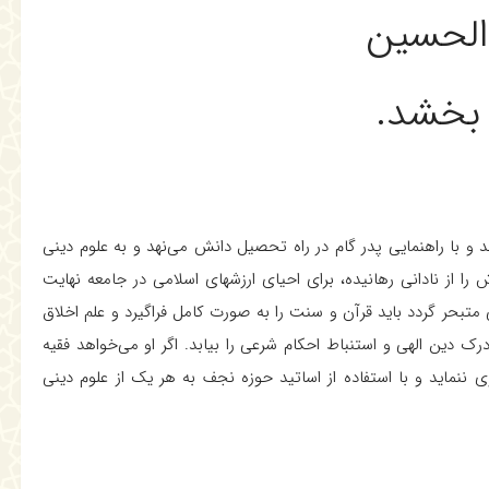
لحسين
 بخشد.
و با راهنمايى پدر گام در راه تحصيل دانش مى‌نهد و به علوم دينى
 را از نادانى رهانيده، براى احياى ارزشهاى اسلامى در جامعه نهايت
 متبحر گردد بايد قرآن و سنت را به صورت كامل فراگيرد و علم اخلاق
رك دين الهى و استنباط احكام شرعى را بيابد. اگر او مى‌خواهد فقيه
ى ننمايد و با استفاده از اساتيد حوزه نجف به هر يك از علوم دينى