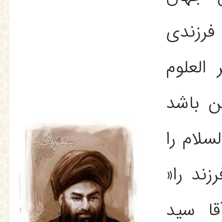
فرزندى
العلوم
ين باشد
سلام را
زند را«
قا سيد