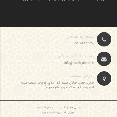
شـماره تمـاس
54446028 -071
پسـت الـکترونیـکی
info@hozeh-jahrom.ir
آدرس پسـتی
فارس، جهرم، خیابان شهید فرد اسدی، کوچه8 ،مدرسه علمیه
امام رضا علیه السلام (حوزه علمیه جهرم)
تمامی حقوق این سایت محفوظ است.
امور رایانه حوزه علمیه جهرم