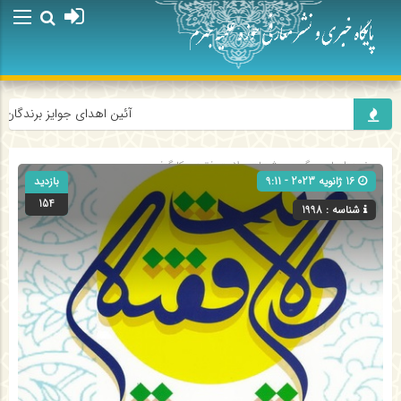
آئین اهدای جوایز برندگان پو
صفحه اصلی
» گروه »
شبهات ولایت فقیه - کارگرفرد
16 ژانویه 2023 - 9:11
بازدید
154
شناسه : 1998