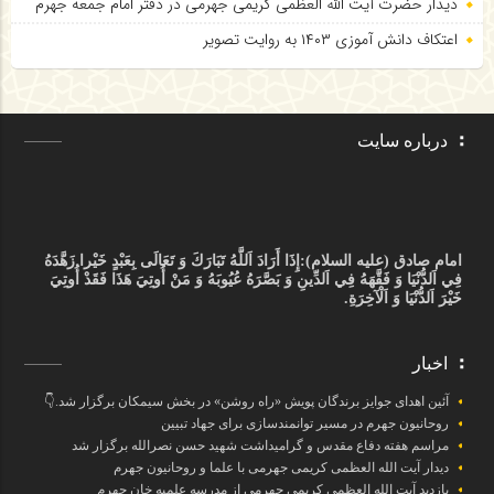
دیدار حضرت آیت الله العظمی کریمی جهرمی در دفتر امام جمعه جهرم
اعتکاف دانش آموزی ۱۴۰۳ به روایت تصویر
درباره سایت
امام صادق (علیه السلام):
إِذَا أَرَادَ اَللَّهُ تَبَارَكَ وَ تَعَالَى بِعَبْدٍ خَيْرا زَهَّدَهُ
فِي اَلدُّنْيَا وَ فَقَّهَهُ فِي اَلدِّينِ وَ بَصَّرَهُ عُيُوبَهُ وَ مَنْ أُوتِيَ هَذَا فَقَدْ أُوتِيَ
خَيْرَ اَلدُّنْيَا وَ اَلْآخِرَةِ.
اخبار
آئین اهدای جوایز برندگان پویش «راه روشن» در بخش سیمکان برگزار شد.👇
روحانیون جهرم در مسیر توانمندسازی برای جهاد تبیین
مراسم هفته دفاع مقدس و گرامیداشت شهید حسن نصرالله برگزار شد
دیدار آیت الله العظمی کریمی جهرمی با علما و روحانیون جهرم
بازدید آیت الله العظمی کریمی جهرمی از مدرسه علمیه خان جهرم