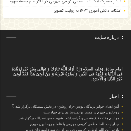
دیدار حضرت آیت الله العظمی کریمی جهرمی در دفتر امام جمعه جهرم
اعتکاف دانش آموزی ۱۴۰۳ به روایت تصویر
درباره سایت
امام صادق (علیه السلام):
إِذَا أَرَادَ اَللَّهُ تَبَارَكَ وَ تَعَالَى بِعَبْدٍ خَيْرا زَهَّدَهُ
فِي اَلدُّنْيَا وَ فَقَّهَهُ فِي اَلدِّينِ وَ بَصَّرَهُ عُيُوبَهُ وَ مَنْ أُوتِيَ هَذَا فَقَدْ أُوتِيَ
خَيْرَ اَلدُّنْيَا وَ اَلْآخِرَةِ.
اخبار
آئین اهدای جوایز برندگان پویش «راه روشن» در بخش سیمکان برگزار شد.👇
روحانیون جهرم در مسیر توانمندسازی برای جهاد تبیین
مراسم هفته دفاع مقدس و گرامیداشت شهید حسن نصرالله برگزار شد
دیدار آیت الله العظمی کریمی جهرمی با علما و روحانیون جهرم
بازدید آیت الله العظمی کریمی جهرمی از مدرسه علمیه خان جهرم