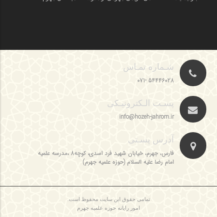
شـماره تمـاس
54446028 -071
پسـت الـکترونیـکی
info@hozeh-jahrom.ir
آدرس پسـتی
فارس، جهرم، خیابان شهید فرد اسدی، کوچه8 ،مدرسه علمیه
امام رضا علیه السلام (حوزه علمیه جهرم)
تمامی حقوق این سایت محفوظ است.
امور رایانه حوزه علمیه جهرم