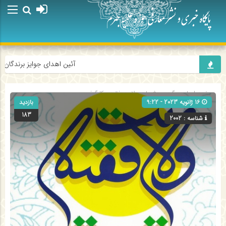
آئین اهدای جوایز برندگان پو
صفحه اصلی
» گروه »
شبهات ولایت فقیه - کارگرفرد
16 ژانویه 2023 - 9:22
بازدید
183
شناسه : 2002