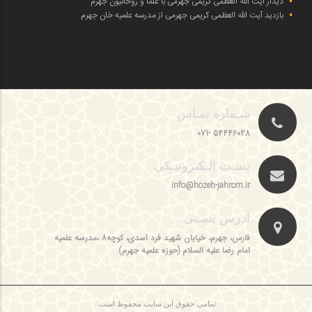
دیدار آیت الله العظمی کریمی جهرمی با علما و روحانیون جهرم
بازدید آیت الله العظمی کریمی جهرمی از مدرسه علمیه خان جهرم
شـماره تمـاس
54446028 -071
پسـت الـکترونیـکی
info@hozeh-jahrom.ir
آدرس پسـتی
فارس، جهرم، خیابان شهید فرد اسدی، کوچه8 ،مدرسه علمیه
امام رضا علیه السلام (حوزه علمیه جهرم)
تمامی حقوق این سایت محفوظ است.