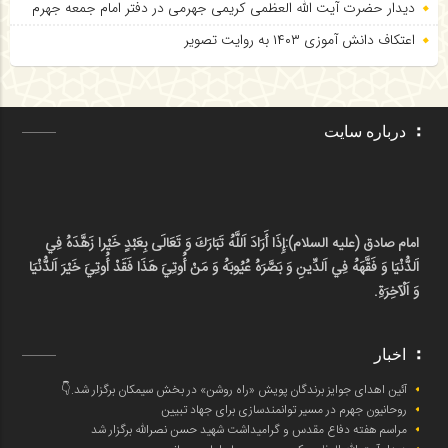
دیدار حضرت آیت الله العظمی کریمی جهرمی در دفتر امام جمعه جهرم
اعتکاف دانش آموزی ۱۴۰۳ به روایت تصویر
درباره سایت
امام صادق (علیه السلام):
إِذَا أَرَادَ اَللَّهُ تَبَارَكَ وَ تَعَالَى بِعَبْدٍ خَيْرا زَهَّدَهُ فِي
اَلدُّنْيَا وَ فَقَّهَهُ فِي اَلدِّينِ وَ بَصَّرَهُ عُيُوبَهُ وَ مَنْ أُوتِيَ هَذَا فَقَدْ أُوتِيَ خَيْرَ اَلدُّنْيَا
وَ اَلْآخِرَةِ.
اخبار
آئین اهدای جوایز برندگان پویش «راه روشن» در بخش سیمکان برگزار شد.👇
روحانیون جهرم در مسیر توانمندسازی برای جهاد تبیین
مراسم هفته دفاع مقدس و گرامیداشت شهید حسن نصرالله برگزار شد