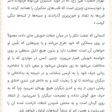
گهربار حضرت علی (ع) که در مورد متکبران این‌گونه فرمودند:«کبر
و خودپسندی چیزی است که قلب‌های متکبران را همانند کرده، تا
قرن‌ها به تضاد و خون‌ریزی گذراندند و سینه‌ها از کینه‌ها تنگی
گرفت.»
انسانی که صفت تکبّر را در میان صفات خویش جای داده، معمولاً
بر روی مسائلی که خود طرح می‌کند و یا چیزهایی که نفْسِ او
خواهان آن است تعصّب دارد و بدون هیچ دلیل منطقی بر روی
خواسته خویش اصرار می‌ورزد. چنین کسی در مواردی که با او
مخالفت می‌شود به زور متوسل می‌شود و سعی دارد با مشاجره
زبانی حرف خود را به کرسی بنشاند، و در نتیجه به بداخلاقی با
دیگران پرداخته تا او را رعایت کنند و به خاطر این تندیِ اخلاق و
زشتی درون از پند و اندرز دیگران هیچ بهره‌ای نمی‌برد چرا که به
حرف حق گوش نداده و نصیحت دیگران را نمی‌پذیرد. از انتقاد
روی گردان است و به محض شنیدن انتقاد، ناراحت شده آن را
نمی‌پذیرد و همین امر او منشأ کینه‌های فراوان خواهد شد.