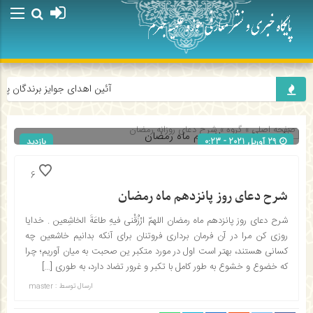
آئین اهدای جوایز برندگان پویش
صفحه اصلی
» گروه »
شرح دعای روزانه رمضان
29 آوریل 2021 - 0:23
بازدید
324
شناسه : 781
6
شرح دعای روز پانزدهم ماه رمضان
شرح دعای روز پانزدهم ماه رمضان اللهمّ ارْزُقْنی فیهِ طاعَةَ الخاشِعین . خدایا
روزی کن مرا در آن فرمان برداری فروتنان برای آنکه بدانیم خاشعین چه
کسانی هستند، بهتر است اول در مورد متکبر ین صحبت به میان آوریم؛ چرا
که خضوع و خشوع به طور کامل با تکبر و غرور تضاد دارد، به طوری […]
ارسال توسط :
master