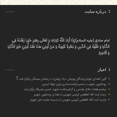
درباره سایت
امام صادق (علیه السلام):
إِذَا أَرَادَ اَللَّهُ تَبَارَكَ وَ تَعَالَى بِعَبْدٍ خَيْرا زَهَّدَهُ فِي
اَلدُّنْيَا وَ فَقَّهَهُ فِي اَلدِّينِ وَ بَصَّرَهُ عُيُوبَهُ وَ مَنْ أُوتِيَ هَذَا فَقَدْ أُوتِيَ خَيْرَ اَلدُّنْيَا
وَ اَلْآخِرَةِ.
اخبار
آئین اهدای جوایز برندگان پویش «راه روشن» در بخش سیمکان برگزار شد.👇
روحانیون جهرم در مسیر توانمندسازی برای جهاد تبیین
مراسم هفته دفاع مقدس و گرامیداشت شهید حسن نصرالله برگزار شد
دیدار آیت الله العظمی کریمی جهرمی با علما و روحانیون جهرم
بازدید آیت الله العظمی کریمی جهرمی از مدرسه علمیه خان جهرم