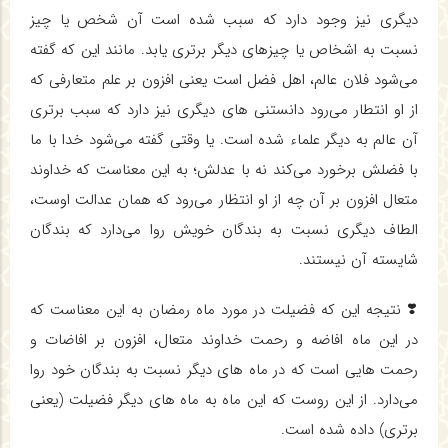
ديگري نيز وجود دارد كه سبب شده است آن شخص يا چيز
نسبت به اشخاص يا چيزهاي ديگر برتري يابد. مانند اين كه گفته
مي‌شود فلان عالم، اهل فضل است يعني افزون بر علم متعارفي كه
از او انتطار مي‌رود دانستني هاي ديگري نيز دارد كه سبب برتري
آن عالم به ديگر علماء شده است. يا وقتي گفته مي‌شود خدا با ما
با فضلش برخورد مي‌كند نه با عدلش؛ به اين معناست كه خداوند
متعال افزون بر آن چه از او انتظار مي‌رود كه همان عدالت اوست،
الطاف ديگري نسبت به بندگان خويش روا مي‌دارد كه بندگان
شايسته آن نيستند.
❣️ نتيجه اين كه فضيلت در مورد ماه رمضان به اين معناست كه
در اين ماه افاضه و رحمت خداوند متعال، افزون بر افاضات و
رحمت هايي است كه در ماه هاي ديگر نسبت به بندگان خود روا
مي‌دارد. از اين روست كه اين ماه به ماه هاي ديگر فضيلت (يعني
برتري) داده شده است.