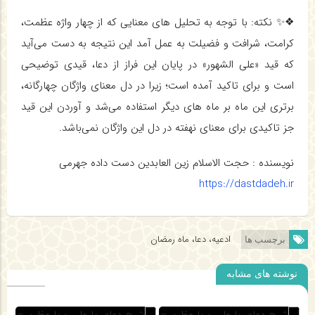
❖✨ نكته: با توجه به تحليل هاي معنايي كه از چهار واژه عظمت،
كرامت، شرافت و فضيلت به عمل آمد اين نتيجه به دست مي‌آيد
كه قيد «علي الشهور» در پايان اين فراز از دعا، قيدي توضيحي
است و براي تاكيد آمده است؛ زيرا در دل معناي واژگان چهارگانه،
برتري اين ماه بر ماه هاي ديگر استفاده مي‌شد و آوردن اين قيد
جز تاكيدي براي معناي نهفته در دل اين واژگان نمي‌باشد.
نویسنده : حجت الاسلام زین العابدین دست داده جهرمی
https://dastdadeh.ir
ادعیه، دعا، ماه رمضان
برچسب ها
نوشته های مشابه