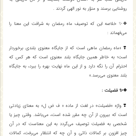
روشنايي برسند و منوّر به نور الهي گردند .
❖✨ خلاصه اين كه توصيف ماه رمضان به شرافت اين معنا را
مي‌فهماند :
❣️ «ماه رمضان ماهي است كه از جايگاه معنوي بلندي برخوردار
است؛ به خاطر همين جايگاه بلند معنوي است كه هر كس كه
احترام آن را نگه دارد و از اين ماه نهايت بهره را ببرد، به جايگاه
بلند معنوي مي‌رسد.»
❖✨ فضيلت :
❣️ واژه «فضيلت» در لغت از ماده « ف ض ل» به معناي زيادتي
است كه بيرون از آن چه مقرر شده است، مي‌باشد. وقتي چيز يا
شخصي به فضيلت توصيف مي‌گردد به اين معناست كه در آن
چيز افزون بر كمالات ذاتي و آن چه كه انتظار مي‌رفت، كمالات