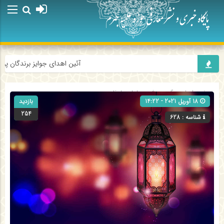
آئین اهدای جوایز برندگان پویش
صفحه اصلی
» گروه »
شرح یاعلی یاعظیم
18 آوریل 2021 - 14:22
بازدید
254
شناسه : 628