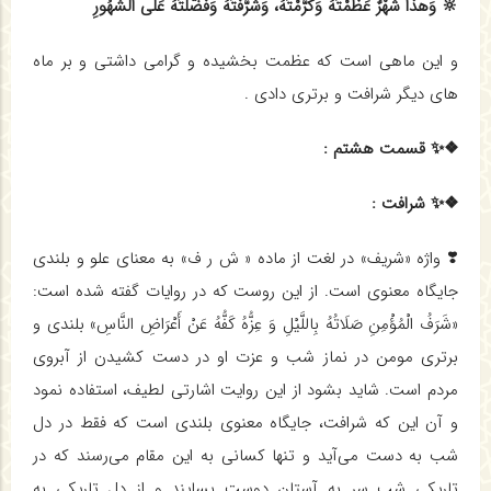
🔆 وَهذا شَهْرٌ عَظَّمْتَهُ وَکَرَّمْتَهُ، وَشَرَّفْتَهُ وَفَضَّلْتَهُ عَلَی الشُّهُورِ
و این ماهی است که عظمت بخشیده و گرامی داشتی و بر ماه
های دیگر شرافت و برتری دادی .
❖✨ قسمت هشتم :
❖✨ شرافت :
❣️ واژه «شريف» در لغت از ماده « ش ر ف» به معناي علو و بلندي
جايگاه معنوي است. از اين روست كه در روايات گفته شده است:
«شَرَفُ الْمُؤْمِنِ صَلَاتُهُ بِاللَّيْلِ وَ عِزُّهُ كَفُّهُ عَنْ أَعْرَاضِ النَّاسِ» بلندي و
برتري مومن در نماز شب و عزت او در دست كشيدن از آبروي
مردم است. شايد بشود از اين روايت اشارتي لطيف، استفاده نمود
و آن اين كه شرافت، جايگاه معنوي بلندي است كه فقط در دل
شب به دست مي‌آيد و تنها كساني به اين مقام مي‌رسند كه در
تاريكي شب سر به آستان دوست بسايند و از دل تاريكي به