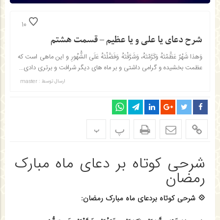
10
شرح دعای یا علی و یا عظیم – قسمت هشتم
وَهذا شَهْرٌ عَظَّمْتَهُ وَکَرَّمْتَهُ، وَشَرَّفْتَهُ وَفَضَّلْتَهُ عَلَی الشُّهُورِ و این ماهی است که
عظمت بخشیده و گرامی داشتی و بر ماه های دیگر شرافت و برتری دادی...
ارسال توسط :
master
پ
پ
شرحی کوتاه بر دعای ماه مبارک
رمضان
💠 شرحی کوتاه بردعای ماه مبارک رمضان: