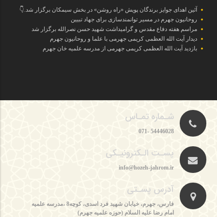
آئین اهدای جوایز برندگان پویش «راه روشن» در بخش سیمکان برگزار شد.👇
روحانیون جهرم در مسیر توانمندسازی برای جهاد تبیین
مراسم هفته دفاع مقدس و گرامیداشت شهید حسن نصرالله برگزار شد
دیدار آیت الله العظمی کریمی جهرمی با علما و روحانیون جهرم
بازدید آیت الله العظمی کریمی جهرمی از مدرسه علمیه خان جهرم
شـماره تمـاس
54446028 -071
پسـت الـکترونیـکی
info@hozeh-jahrom.ir
آدرس پسـتی
فارس، جهرم، خیابان شهید فرد اسدی، کوچه8 ،مدرسه علمیه
امام رضا علیه السلام (حوزه علمیه جهرم)