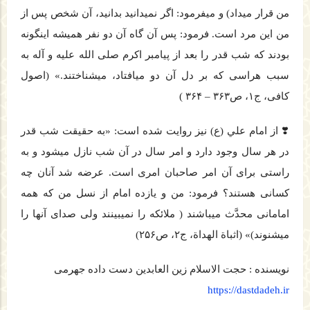
من قرار می‏داد) و می‏فرمود: اگر نمی‏دانید بدانید، آن شخص پس از
من این مرد است. فرمود: پس آن گاه آن دو نفر همیشه این‏گونه
بودند كه شب قدر را بعد از پیامبر اكرم صلی ‏الله‏ علیه ‏و ‏آله به
سبب هراسی كه بر دل آن دو می‏افتاد، می‏شناختند.» (اصول
كافی، ج۱، ص۳۶۳ – ۳۶۴ )
❣️ از امام علي (ع) نيز روايت شده است: «به حقیقت شب قدر
در هر سال وجود دارد و امر سال در آن شب نازل می‏شود و به
راستی برای آن امر صاحبان امری است. عرضه شد آنان چه
كسانی هستند؟ فرمود: من و یازده امام از نسل من كه همه
امامانی محدَّث می‏باشند ( ملائكه را نمی‏بینند ولی صدای آنها را
می‏شنوند)» (اثباة الهداة، ج۲، ص۲۵۶)
نویسنده : حجت الاسلام زین العابدین دست داده جهرمی
https://dastdadeh.ir