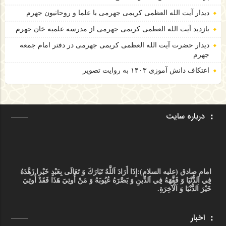
دیدار آیت الله العظمی کریمی جهرمی با علما و روحانیون جهرم
بازدید آیت الله العظمی کریمی جهرمی از مدرسه علمیه خان جهرم
دیدار حضرت آیت الله العظمی کریمی جهرمی در دفتر امام جمعه
جهرم
اعتکاف دانش آموزی ۱۴۰۳ به روایت تصویر
درباره سایت
امام صادق (علیه السلام):
إِذَا أَرَادَ اَللَّهُ تَبَارَكَ وَ تَعَالَى بِعَبْدٍ خَيْرا زَهَّدَهُ
فِي اَلدُّنْيَا وَ فَقَّهَهُ فِي اَلدِّينِ وَ بَصَّرَهُ عُيُوبَهُ وَ مَنْ أُوتِيَ هَذَا فَقَدْ أُوتِيَ
خَيْرَ اَلدُّنْيَا وَ اَلْآخِرَةِ.
اخبار