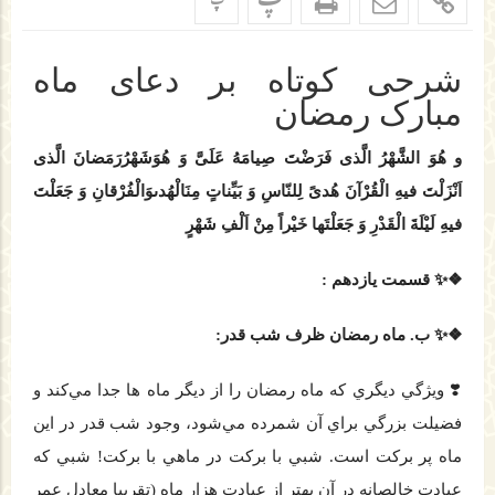
پ
پ
شرحی کوتاه بر دعای ماه
مبارک رمضان
و هُوَ الشَّهْرُ الَّذى فَرَضْتَ صِيامَهُ عَلَىَّ وَ هُوَشَهْرُرَمَضانَ الَّذى
اَنْزَلْتَ فيهِ الْقُرْآنَ هُدىً لِلنّاسِ وَ بَيِّناتٍ مِنَالْهُدىوَالْفُرْقانِ وَ جَعَلْتَ
فيهِ لَيْلَةَ الْقَدْرِ وَ جَعَلْتَها خَيْراً مِنْ اَلْفِ شَهْرٍ
❖✨ قسمت یازدهم :
❖✨ ب. ماه رمضان ظرف شب قدر:
❣️ ويژگي ديگري كه ماه رمضان را از ديگر ماه ها جدا مي‌كند و
فضيلت بزرگي براي آن شمرده مي‌شود، وجود شب قدر در اين
ماه پر بركت است. شبي با بركت در ماهي با بركت! شبي كه
عبادت خالصانه در آن بهتر از عبادت هزار ماه (تقريبا معادل عمر