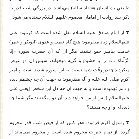
طبيعي يك انسان هشتاد ساله) مي‌باشد. در بزرگي شب قدر به
ذكر چند روايت از امامان معصوم علیهم السّلام بسنده مي‌شود:
❣️ از امام صادق علیه ‏السلام نقل شده است كه فرمود: علی
علیه‏السلام زیاد می‏فرمود: هیچ‏ گاه تیمی و عدوی (ابوبكر و عمر)
خدمت پیامبر جمع نشدند مگر آن كه آن حضرت سوره «اِنّا
اَنْزَلْناهُ …» را با خشوع و گریه می‏خواند، سپس آن دو عرض
می‏كردند چقدر رقّت شما نسبت به این سوره شدید است. پیامبر
اكرم صلی ‏الله ‏علیه ‏و ‏آله می‏فرمود: به جهت آن چه چشمم دیده
و دلم فهمیده است و به جهت آن چه دل این شخص [یعنی علی
علیه‏السلام ] پس از من خواهد دید. آن دو می‏گفتند: مگر شما چه
دیده‌‏ای و او چه می‏بیند؟
❣️ رسول اكرم فرمود: «هر كس كه از فیض شب قدر محروم
گردد، از تمام خیرات محروم شده است و محروم نمی‌‌ماند از