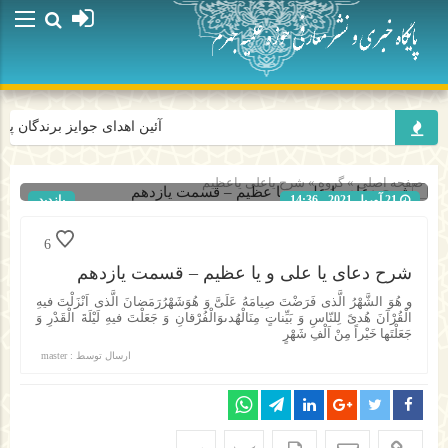
آئین اهدای جوایز برندگان پو
صفحه اصلی
» گروه »
شرح یاعلی یاعظیم
21 آوریل 2021 - 14:36
بازدید
254
شناسه : 686
6
شرح دعای یا علی و یا عظیم – قسمت یازدهم
و هُوَ الشَّهْرُ الَّذى فَرَضْتَ صِيامَهُ عَلَىَّ وَ هُوَشَهْرُرَمَضانَ الَّذى اَنْزَلْتَ فيهِ
الْقُرْآنَ هُدىً لِلنّاسِ وَ بَيِّناتٍ مِنَالْهُدىوَالْفُرْقانِ وَ جَعَلْتَ فيهِ لَيْلَةَ الْقَدْرِ وَ
جَعَلْتَها خَيْراً مِنْ اَلْفِ شَهْرٍ
ارسال توسط :
master