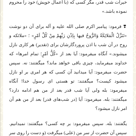
خیرات شب قدر، مگر كسی كه (با اعمال خویش) خود را محروم
نموده باشد.»
❣️ فرمود: پیامبر اكرم صلی ‏الله‏ علیه ‏و ‏آله برای آن دو نوشت
«تَنَزَّلُ الْمَلائِكَةُ وَالرُّوحُ فیها بِاِذْنِ رَبِّهِمْ مِنْ كُلِّ اَمْرٍ» ؛ «ملائكه و
روح در آن شب با اذن پروردگارشان برای (تقدیر) هر كاری نازل
می‏شوند.» آن‏گاه می‏فرمود: آیا بعد از «كُلُّ اَمْرٍ؛ تمام امرها» كه
خداوند می‏فرماید، چیزی باقی خواهد ماند؟ می‏گفتند: نه. سپس
حضرت می‏فرمود: آیا می‏دانید آن كسی كه هر امری بر او نازل
می‏شود كیست؟ می‏گفتند: تو هستی ای رسول خدا! آن‏گاه
می‏فرمود: بله ولی آیا شب قدر بعد از من هم ادامه دارد؟
می‏گفتند: بله. می‏فرمود: آیا [در شب‌های قدر] بعد از من هم آن
امر نازل می‏شود؟
ی‏گفتند: بله. سپس می‏فرمود: بر چه كسی؟ می‏گفتند: نمی‏دانیم.
سپس آن حضرت از سر من (علی) می‏گرفت (و دست را روی سر