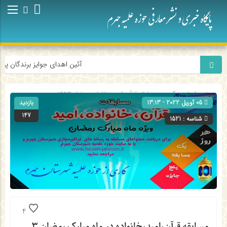
آئین اهدای جوایز برندگان پویش
صفحه اصلی
» گروه »
مسابقه قرآن امید خانواده-رمضان1443
05 آوریل 2022 - 13:13
بازدید
147
شناسه : 1521
4
مسابقه قرآن،امید،خانواده در ماه مبارک رمضان ۳