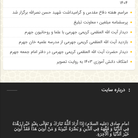
۱۴۰۴
مراسم هفته دفاع مقدس و گرامیداشت شهید حسن نصرالله برگزار شد
پرسشنامه مبلغین ؛ معاونت تبلیغ
دیدار آیت الله العظمی کریمی جهرمی با علما و روحانیون جهرم
بازدید آیت الله العظمی کریمی جهرمی از مدرسه علمیه خان جهرم
دیدار حضرت آیت الله العظمی کریمی جهرمی در دفتر امام جمعه جهرم
اعتکاف دانش آموزی ۱۴۰۳ به روایت تصویر
درباره سایت
امام صادق (علیه السلام):
إِذَا أَرَادَ اَللَّهُ تَبَارَكَ وَ تَعَالَى بِعَبْدٍ خَيْرا زَهَّدَهُ
فِي اَلدُّنْيَا وَ فَقَّهَهُ فِي اَلدِّينِ وَ بَصَّرَهُ عُيُوبَهُ وَ مَنْ أُوتِيَ هَذَا فَقَدْ أُوتِيَ
خَيْرَ اَلدُّنْيَا وَ اَلْآخِرَةِ.