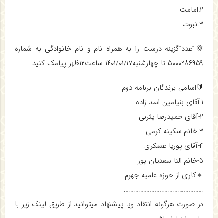
۲.امامت
۳.نبوت
💢”عدد”گزینه درست را به همراه نام و نام خانوادگی به شماره
۵۰۰۰۲۸۶۹۵۹ تا چهارشنبه۱۴۰۱/۰۱/۱۷ ساعت۱۲ظهر پیامک کنید
🔰اسامی برندگان برنامه دوم
۱-آقای بنیامین اسد زاده
۲-آقای حمیدرضا یثربی
۳-خانم سکینه کرمی
۴-آقای پوریا عسکری
۵-خانم النا سعدیان پور
🔸کاری از حوزه علمیه جهرم
………………………………………….
در صورت هرگونه انتقاد ویا پیشنهاد میتوانید از طریق لینک زیر با