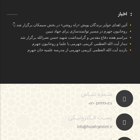
اخبار
آئین اهدای جوایز برندگان پویش «راه روشن» در بخش سیمکان برگزار شد.👇
روحانیون جهرم در مسیر توانمندسازی برای جهاد تبیین
مراسم هفته دفاع مقدس و گرامیداشت شهید حسن نصرالله برگزار شد
دیدار آیت الله العظمی کریمی جهرمی با علما و روحانیون جهرم
بازدید آیت الله العظمی کریمی جهرمی از مدرسه علمیه خان جهرم
شـماره تمـاس
54446028 -071
پسـت الـکترونیـکی
info@hozeh-jahrom.ir