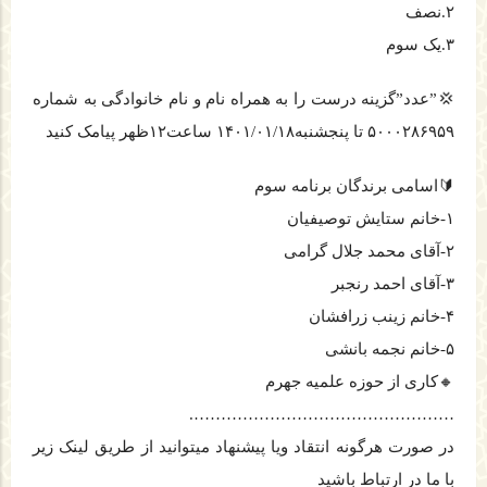
۲.نصف
۳.یک سوم
💢”عدد”گزینه درست را به همراه نام و نام خانوادگی به شماره
۵۰۰۰۲۸۶۹۵۹ تا پنجشنبه۱۴۰۱/۰۱/۱۸ ساعت۱۲ظهر پیامک کنید
🔰اسامی برندگان برنامه سوم
۱-خانم ستایش توصیفیان
۲-آقای محمد جلال گرامی
۳-آقای احمد رنجبر
۴-خانم زینب زرافشان
۵-خانم نجمه بانشی
🔸کاری از حوزه علمیه جهرم
………………………………………….
در صورت هرگونه انتقاد ویا پیشنهاد میتوانید از طریق لینک زیر
با ما در ارتباط باشید