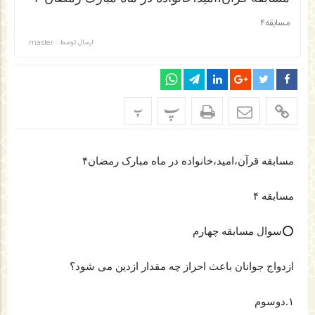
مسابقه۴
ارسال توسط :
master
پ
پ
مسابقه قرآن،امید،خانواده در ماه مبارک رمضان۴
مسابقه ۴
⭕سوال مسابقه چهارم
ازدواج جوانان باعث احراز چه مقدار ازدین می شود؟
۱.دوسوم