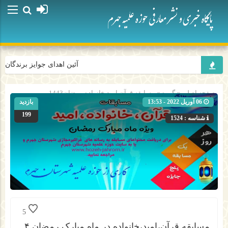
آئین اهدای جوایز برندگان پ
صفحه اصلی
» گروه »
مسابقه قرآن امید خانواده-رمضان1443
06 آوریل 2022 - 13:53
بازدید
199
شناسه : 1524
5
مسابقه قرآن،امید،خانواده در ماه مبارک رمضان ۴