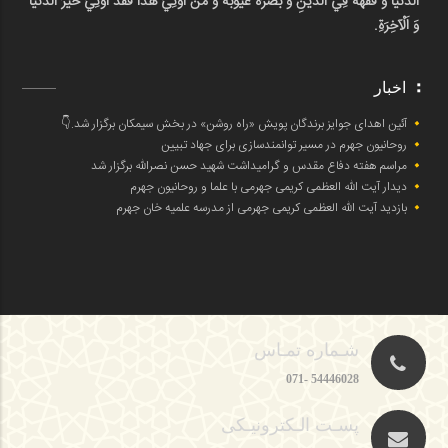
اَلدُّنْيَا وَ فَقَّهَهُ فِي اَلدِّينِ وَ بَصَّرَهُ عُيُوبَهُ وَ مَنْ أُوتِيَ هَذَا فَقَدْ أُوتِيَ خَيْرَ اَلدُّنْيَا
وَ اَلْآخِرَةِ.
اخبار
آئین اهدای جوایز برندگان پویش «راه روشن» در بخش سیمکان برگزار شد.👇
روحانیون جهرم در مسیر توانمندسازی برای جهاد تبیین
مراسم هفته دفاع مقدس و گرامیداشت شهید حسن نصرالله برگزار شد
دیدار آیت الله العظمی کریمی جهرمی با علما و روحانیون جهرم
بازدید آیت الله العظمی کریمی جهرمی از مدرسه علمیه خان جهرم
شـماره تمـاس
54446028 -071
پسـت الـکترونیـکی