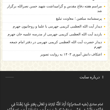
مراسم هفته دفاع مقدس و گرامیداشت شهید حسن نصرالله برگزار
شد
پرسشنامه مبلغین ؛ معاونت تبلیغ
دیدار آیت الله العظمی کریمی جهرمی با علما و روحانیون جهرم
بازدید آیت الله العظمی کریمی جهرمی از مدرسه علمیه خان جهرم
دیدار حضرت آیت الله العظمی کریمی جهرمی در دفتر امام جمعه
جهرم
اعتکاف دانش آموزی ۱۴۰۳ به روایت تصویر
درباره سایت
امام صادق (علیه السلام):
إِذَا أَرَادَ اَللَّهُ تَبَارَكَ وَ تَعَالَى بِعَبْدٍ خَيْرا زَهَّدَهُ فِي