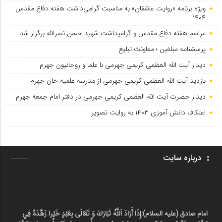
ویژه برنامه «روایت عاشقان» به مناسبت گرامی‌داشت هفته دفاع مقدس
۱۴۰۴
مراسم هفته دفاع مقدس و گرامیداشت شهید حسن نصرالله برگزار شد
پرسشنامه مبلغین ؛ معاونت تبلیغ
دیدار آیت الله العظمی کریمی جهرمی با علما و روحانیون جهرم
بازدید آیت الله العظمی کریمی جهرمی از مدرسه علمیه خان جهرم
دیدار حضرت آیت الله العظمی کریمی جهرمی در دفتر امام جمعه جهرم
اعتکاف دانش آموزی ۱۴۰۳ به روایت تصویر
درباره سایت
امام صادق (علیه السلام):
إِذَا أَرَادَ اَللَّهُ تَبَارَكَ وَ تَعَالَى بِعَبْدٍ خَيْرا زَهَّدَهُ فِي