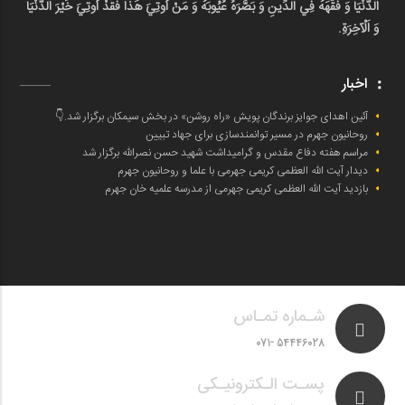
اَلدُّنْيَا وَ فَقَّهَهُ فِي اَلدِّينِ وَ بَصَّرَهُ عُيُوبَهُ وَ مَنْ أُوتِيَ هَذَا فَقَدْ أُوتِيَ خَيْرَ اَلدُّنْيَا
وَ اَلْآخِرَةِ.
اخبار
آئین اهدای جوایز برندگان پویش «راه روشن» در بخش سیمکان برگزار شد.👇
روحانیون جهرم در مسیر توانمندسازی برای جهاد تبیین
مراسم هفته دفاع مقدس و گرامیداشت شهید حسن نصرالله برگزار شد
دیدار آیت الله العظمی کریمی جهرمی با علما و روحانیون جهرم
بازدید آیت الله العظمی کریمی جهرمی از مدرسه علمیه خان جهرم
شـماره تمـاس
54446028 -071
پسـت الـکترونیـکی