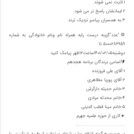
۱.اذیت نمی شوند.
۲.ایمانشان راسخ تر می شود.
۳.به همسران پیامبر نزدیک ترند.
💢”عدد”گزینه درست رابه همراه نام ونام خانوادگی به شماره
۵۰۰۰۲۸۶۹۵۹ تا
دوشنبه۱۴۰۱/۰۲/۰۵ساعت۱۲ظهر پیامک کنید
🔰اسامی برندگان برنامه هجدهم
۱-آقای علی فروزنده
۲-آقای پوریا مظاهری
۳-خانم حدیثه دارگرش
۴-خانم محدثه مرادی
۵-خانم مینا قطب الدینی
🔸کاری از حوزه علمیه جهرم
………………………………………….
در صورت هرگونه انتقاد ویا پیشنهاد میتوانید از طریق لینک زیر با