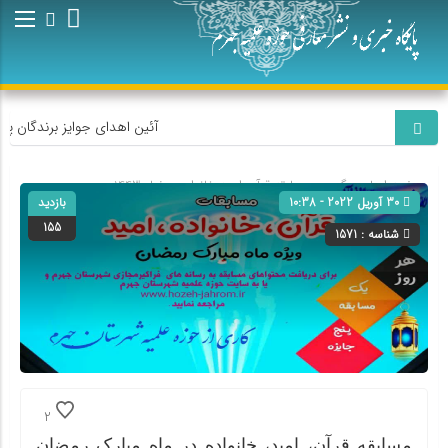
آئین اهدای جوایز برندگان پوی
صفحه اصلی
» گروه »
مسابقه قرآن امید خانواده-رمضان1443
30 آوریل 2022 - 10:38
بازدید
155
شناسه : 1571
2
مسابقه قرآن، امید، خانواده در ماه مبارک رمضان