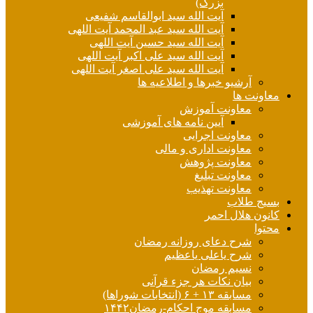
بزرگ)
آیت الله سید ابوالقاسم شفیعی
آیت الله سید عبد المحمد آیت اللهی
آیت الله سید حسین آیت اللهی
آیت الله سید علی اکبر آیت اللهی
آیت الله سید علی اصغر آیت اللهی
آرشیو خبرها و اطلاعیه ها
معاونت ها
معاونت آموزش
آیین نامه های آموزشی
معاونت اجرایی
معاونت اداری و مالی
معاونت پژوهش
معاونت تبلیغ
معاونت تهذیب
بسیج طلاب
کانون هلال احمر
محتوا
شرح دعای روزانه رمضان
شرح یاعلی یاعظیم
نسیم رمضان
بیان نکات هر جزء قرآنی
مسابقه ۱۳ + ۶ (انتخابات شوراها)
مسابقه موج احکام-رمضان۱۴۴۲