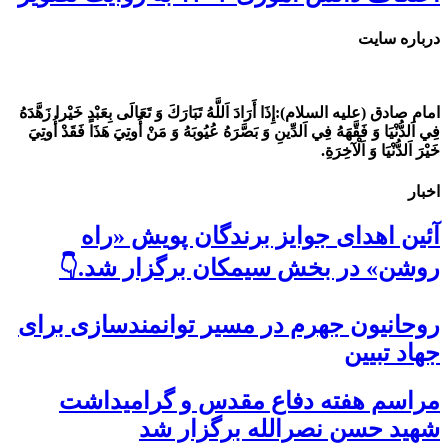
درباره سایت
امام صادق (علیه السلام):
إِذَا أَرَادَ اَللَّهُ تَبَارَكَ وَ تَعَالَى بِعَبْدٍ خَيْرا زَهَّدَهُ
فِي اَلدُّنْيَا وَ فَقَّهَهُ فِي اَلدِّينِ وَ بَصَّرَهُ عُيُوبَهُ وَ مَنْ أُوتِيَ هَذَا فَقَدْ أُوتِيَ
خَيْرَ اَلدُّنْيَا وَ اَلْآخِرَةِ.
اخبار
آئین اهدای جوایز برندگان پویش «راه
روشن» در بخش سیمکان برگزار شد.👇
روحانیون جهرم در مسیر توانمندسازی برای
جهاد تبیین
مراسم هفته دفاع مقدس و گرامیداشت
شهید حسن نصرالله برگزار شد