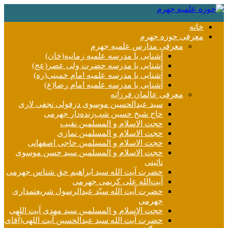
خانه
معرفی حوزه جهرم
معرفی مدارس علمیه جهرم
آشنایی با مدرسه علمیه زمانیه(خان)
آشنایی با مدرسه حضرت ولی عصر(عج)
آشنایی با مدرسه علمیه امام خمینی(ره)
آشنایی با مدرسه علمیه امام رضا(ع)
معرفی عالمان فرزانه
سید عبدالحسین موسوی دزفولی نجفی لاری
حاج شیخ حسین شب‌زنده‌دار جهرمی
حجت الاسلام و المسلمین نقیب
حجت الاسلام و المسلمین نمازی
حجت الاسلام و المسلمین حاجی اصفهانی
حجت الاسلام و المسلمین سید حسن موسوی
نائینی
حضرت آیت الله سید ابراهیم حق شناس جهرمی
آیت‌الله علی کریمی جهرمی
حضرت آيت الله سیّد عبدالرسول شریعتمداری
جهرمی
حجت الاسلام و المسلمین سید مهدی آیت اللهی
حضرت آیت الله سید عبدالحسین آیت اللهی(آقای