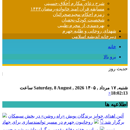
شرح دعای مکارم اخلاق-حسینی
مسابقه قرآن امید خانواده-رمضان۱۴۴۳
زمزم احکام-مجیدصحرائیان
شخصیت کودک-نجفیان
بهره‌مندی از محرم-طیبی
شهدای روحانی و طلبه جهرم
دبیرخانه اندیشه اسلامی
خانه
برو بالا
حدیث روز
امام علی (ع) 
شنبه, ۱۷ مرداد , ۱۴۰۵
Saturday, 8 August , 2026
ساعت
×
18:02:14
اطلاعیه ها
آئین اهدای جوایز برندگان پویش «راه روشن» در بخش سیمکان
برگزار شد.👇
روحانیون جهرم در مسیر توانمندسازی برای جهاد
تبیین
مراسم هفته دفاع مقدس و گرامیداشت شهید حسن