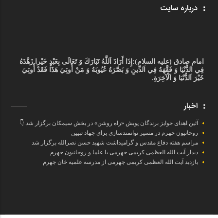
درباره سایت
امام صادق (علیه السلام):
إِذَا أَرَادَ اَللَّهُ تَبَارَكَ وَ تَعَالَى بِعَبْدٍ خَيْرا زَهَّدَهُ
فِي اَلدُّنْيَا وَ فَقَّهَهُ فِي اَلدِّينِ وَ بَصَّرَهُ عُيُوبَهُ وَ مَنْ أُوتِيَ هَذَا فَقَدْ أُوتِيَ
خَيْرَ اَلدُّنْيَا وَ اَلْآخِرَةِ.
اخبار
آئین اهدای جوایز برندگان پویش «راه روشن» در بخش سیمکان برگزار شد.👇
روحانیون جهرم در مسیر توانمندسازی برای جهاد تبیین
مراسم هفته دفاع مقدس و گرامیداشت شهید حسن نصرالله برگزار شد
دیدار آیت الله العظمی کریمی جهرمی با علما و روحانیون جهرم
بازدید آیت الله العظمی کریمی جهرمی از مدرسه علمیه خان جهرم