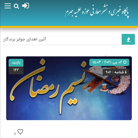
آئین اهدای جوایز برندگان پ
صفحه اصلی
» گروه »
نسیم رمضان
02 می 2021 - 15:03
بازدید
142
شناسه : 906
8