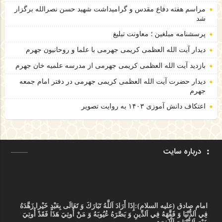
مراسم هفته دفاع مقدس و گرامیداشت شهید حسن نصرالله برگزار
شد
پرسشنامه مبلغین ؛ معاونت تبلیغ
دیدار آیت الله العظمی کریمی جهرمی با علما و روحانیون جهرم
بازدید آیت الله العظمی کریمی جهرمی از مدرسه علمیه خان جهرم
دیدار حضرت آیت الله العظمی کریمی جهرمی در دفتر امام جمعه
جهرم
اعتکاف دانش آموزی ۱۴۰۳ به روایت تصویر
درباره سایت
امام صادق (علیه السلام):
إِذَا أَرَادَ اَللَّهُ تَبَارَكَ وَ تَعَالَى بِعَبْدٍ خَيْرا زَهَّدَهُ
فِي اَلدُّنْيَا وَ فَقَّهَهُ فِي اَلدِّينِ وَ بَصَّرَهُ عُيُوبَهُ وَ مَنْ أُوتِيَ هَذَا فَقَدْ أُوتِيَ