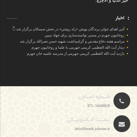
خَيْرَ اَلدُّنْيَا وَ اَلْآخِرَةِ.
اخبار
آئین اهدای جوایز برندگان پویش «راه روشن» در بخش سیمکان برگزار شد.👇
روحانیون جهرم در مسیر توانمندسازی برای جهاد تبیین
مراسم هفته دفاع مقدس و گرامیداشت شهید حسن نصرالله برگزار شد
دیدار آیت الله العظمی کریمی جهرمی با علما و روحانیون جهرم
بازدید آیت الله العظمی کریمی جهرمی از مدرسه علمیه خان جهرم
شـماره تمـاس
54446028 -071
پسـت الـکترونیـکی
info@hozeh-jahrom.ir