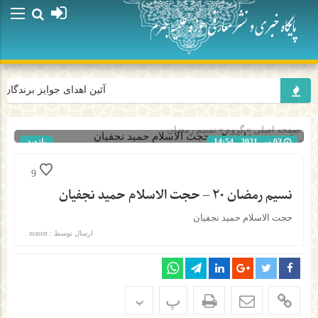
آئین اهدای جوایز برندگان 
صفحه اصلی
» گروه »
نسیم رمضان
03 می 2021 - 14:54
بازدید
191
شناسه : 917
9
نسیم رمضان ۲۰ – حجت الاسلام حمید نجفیان
حجت الاسلام حمید نجفیان
ارسال توسط :
master
پ
پ