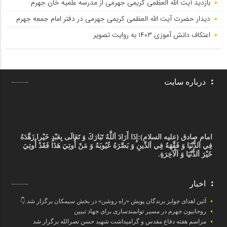
بازدید آیت الله العظمی کریمی جهرمی از مدرسه علمیه خان جهرم
دیدار حضرت آیت الله العظمی کریمی جهرمی در دفتر امام جمعه جهرم
اعتکاف دانش آموزی ۱۴۰۳ به روایت تصویر
درباره سایت
امام صادق (علیه السلام):
إِذَا أَرَادَ اَللَّهُ تَبَارَكَ وَ تَعَالَى بِعَبْدٍ خَيْرا زَهَّدَهُ
فِي اَلدُّنْيَا وَ فَقَّهَهُ فِي اَلدِّينِ وَ بَصَّرَهُ عُيُوبَهُ وَ مَنْ أُوتِيَ هَذَا فَقَدْ أُوتِيَ
خَيْرَ اَلدُّنْيَا وَ اَلْآخِرَةِ.
اخبار
آئین اهدای جوایز برندگان پویش «راه روشن» در بخش سیمکان برگزار شد.👇
روحانیون جهرم در مسیر توانمندسازی برای جهاد تبیین
مراسم هفته دفاع مقدس و گرامیداشت شهید حسن نصرالله برگزار شد