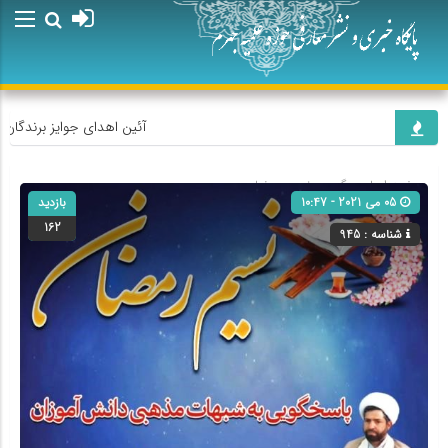
آئین اهدای جوایز برندگان پ
صفحه اصلی
» گروه »
نسیم رمضان
05 می 2021 - 10:47
بازدید
162
شناسه : 945