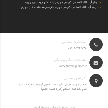
دیدار آیت الله العظمی کریمی جهرمی با علما و روحانیون جهرم
بازدید آیت الله العظمی کریمی جهرمی از مدرسه علمیه خان جهرم
شـماره تمـاس
54446028 -071
پسـت الـکترونیـکی
info@hozeh-jahrom.ir
آدرس پسـتی
فارس، جهرم، خیابان شهید فرد اسدی، کوچه8 ،مدرسه علمیه
امام رضا علیه السلام (حوزه علمیه جهرم)
تمامی حقوق این سایت محفوظ است.