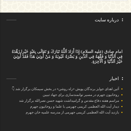
درباره سایت
امام صادق (علیه السلام):
إِذَا أَرَادَ اَللَّهُ تَبَارَكَ وَ تَعَالَى بِعَبْدٍ خَيْرا زَهَّدَهُ
فِي اَلدُّنْيَا وَ فَقَّهَهُ فِي اَلدِّينِ وَ بَصَّرَهُ عُيُوبَهُ وَ مَنْ أُوتِيَ هَذَا فَقَدْ أُوتِيَ
خَيْرَ اَلدُّنْيَا وَ اَلْآخِرَةِ.
اخبار
آئین اهدای جوایز برندگان پویش «راه روشن» در بخش سیمکان برگزار شد.👇
روحانیون جهرم در مسیر توانمندسازی برای جهاد تبیین
مراسم هفته دفاع مقدس و گرامیداشت شهید حسن نصرالله برگزار شد
دیدار آیت الله العظمی کریمی جهرمی با علما و روحانیون جهرم
بازدید آیت الله العظمی کریمی جهرمی از مدرسه علمیه خان جهرم