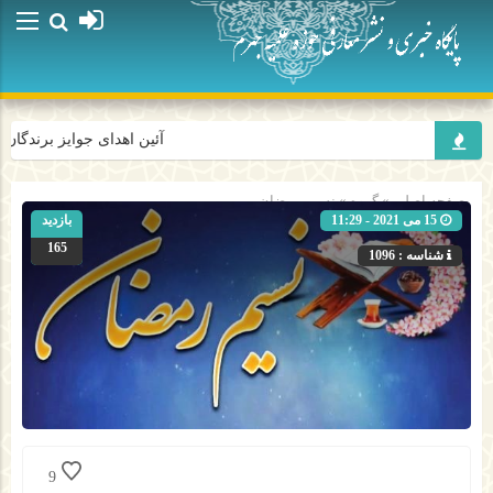
آئین اهدای جوایز برندگان 
صفحه اصلی
» گروه »
نسیم رمضان
15 می 2021 - 11:29
بازدید
165
شناسه : 1096
9