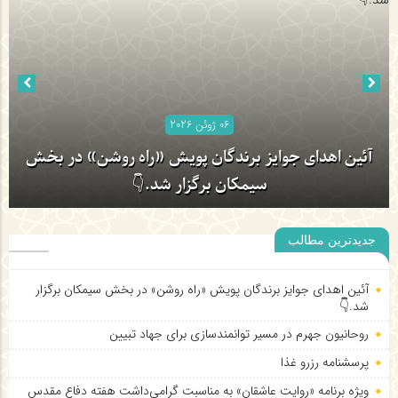
06 ژوئن 2026
آئین اهدای جوایز برندگان پویش «راه روشن» در بخش
سیمکان برگزار شد.👇
جدیدترین مطالب
آئین اهدای جوایز برندگان پویش «راه روشن» در بخش سیمکان برگزار
شد.👇
روحانیون جهرم در مسیر توانمندسازی برای جهاد تبیین
پرسشنامه رزرو غذا
ویژه برنامه «روایت عاشقان» به مناسبت گرامی‌داشت هفته دفاع مقدس