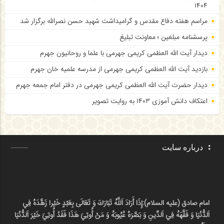
۱۴۰۴
مراسم هفته دفاع مقدس و گرامیداشت شهید حسن نصرالله برگزار شد
پرسشنامه مبلغین ؛ معاونت تبلیغ
دیدار آیت الله العظمی کریمی جهرمی با علما و روحانیون جهرم
بازدید آیت الله العظمی کریمی جهرمی از مدرسه علمیه خان جهرم
دیدار حضرت آیت الله العظمی کریمی جهرمی در دفتر امام جمعه جهرم
اعتکاف دانش آموزی ۱۴۰۳ به روایت تصویر
درباره سایت
امام صادق (علیه السلام):
إِذَا أَرَادَ اَللَّهُ تَبَارَكَ وَ تَعَالَى بِعَبْدٍ خَيْرا زَهَّدَهُ فِي
اَلدُّنْيَا وَ فَقَّهَهُ فِي اَلدِّينِ وَ بَصَّرَهُ عُيُوبَهُ وَ مَنْ أُوتِيَ هَذَا فَقَدْ أُوتِيَ خَيْرَ اَلدُّنْيَا