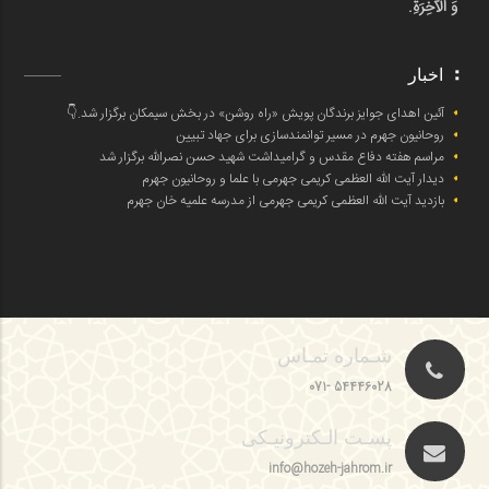
وَ اَلْآخِرَةِ.
اخبار
آئین اهدای جوایز برندگان پویش «راه روشن» در بخش سیمکان برگزار شد.👇
روحانیون جهرم در مسیر توانمندسازی برای جهاد تبیین
مراسم هفته دفاع مقدس و گرامیداشت شهید حسن نصرالله برگزار شد
دیدار آیت الله العظمی کریمی جهرمی با علما و روحانیون جهرم
بازدید آیت الله العظمی کریمی جهرمی از مدرسه علمیه خان جهرم
شـماره تمـاس
54446028 -071
پسـت الـکترونیـکی
info@hozeh-jahrom.ir