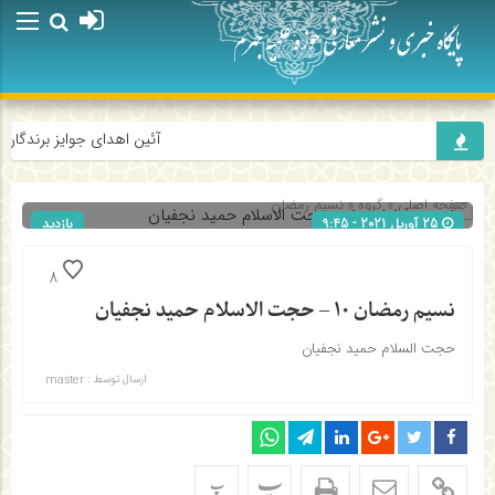
آئین اهدای جوایز برندگان پ
صفحه اصلی
» گروه »
نسیم رمضان
25 آوریل 2021 - 9:45
بازدید
174
شناسه : 699
8
نسیم رمضان ۱۰ – حجت الاسلام حمید نجفیان
حجت السلام حمید نجفیان
ارسال توسط :
master
پ
پ