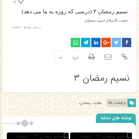
3
نسیم رمضان ۳ (درسی که روزه به ما می دهد)
حجت الاسلام حمید نجفیان
ارسال توسط :
master
پ
پ
نسیم رمضان ۳
برچسب ها
عقاید، رمضان،
نوشته های مشابه