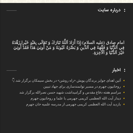
درباره سایت
امام صادق (علیه السلام):
إِذَا أَرَادَ اَللَّهُ تَبَارَكَ وَ تَعَالَى بِعَبْدٍ خَيْرا زَهَّدَهُ
فِي اَلدُّنْيَا وَ فَقَّهَهُ فِي اَلدِّينِ وَ بَصَّرَهُ عُيُوبَهُ وَ مَنْ أُوتِيَ هَذَا فَقَدْ أُوتِيَ
خَيْرَ اَلدُّنْيَا وَ اَلْآخِرَةِ.
اخبار
آئین اهدای جوایز برندگان پویش «راه روشن» در بخش سیمکان برگزار شد.👇
روحانیون جهرم در مسیر توانمندسازی برای جهاد تبیین
مراسم هفته دفاع مقدس و گرامیداشت شهید حسن نصرالله برگزار شد
دیدار آیت الله العظمی کریمی جهرمی با علما و روحانیون جهرم
بازدید آیت الله العظمی کریمی جهرمی از مدرسه علمیه خان جهرم