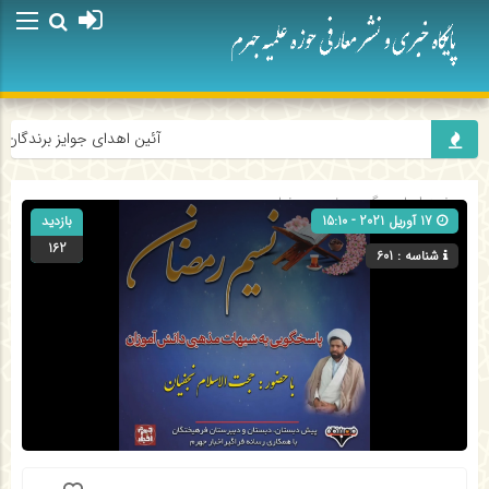
آئین اهدای جوایز برندگان پ
صفحه اصلی
» گروه »
نسیم رمضان
17 آوریل 2021 - 15:10
بازدید
162
شناسه : 601