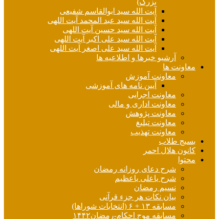
بزرگ)
آیت الله سید ابوالقاسم شفیعی
آیت الله سید عبد المحمد آیت اللهی
آیت الله سید حسین آیت اللهی
آیت الله سید علی اکبر آیت اللهی
آیت الله سید علی اصغر آیت اللهی
آرشیو خبرها و اطلاعیه ها
معاونت ها
معاونت آموزش
آیین نامه های آموزشی
معاونت اجرایی
معاونت اداری و مالی
معاونت پژوهش
معاونت تبلیغ
معاونت تهذیب
بسیج طلاب
کانون هلال احمر
محتوا
شرح دعای روزانه رمضان
شرح یاعلی یاعظیم
نسیم رمضان
بیان نکات هر جزء قرآنی
مسابقه ۱۳ + ۶ (انتخابات شوراها)
مسابقه موج احکام-رمضان۱۴۴۲