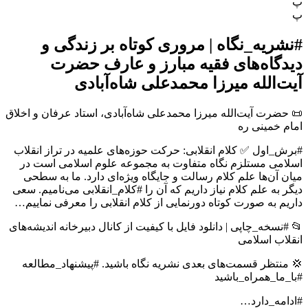
پ
پ
#نشریه_نگاه | مروری کوتاه بر زندگی و
دیدگاه‌های فقیه مبارز و عارف حضرت
آیت‌الله میرزا محمدعلی شاه‌آبادی
📜 حضرت آیت‌الله میرزا محمدعلی شاه‌آبادی، استاد عرفان و اخلاق
امام خمینی ره
#برش_اول ✅ کلام انقلابی: حرکت حوزه‌های علمیه در تراز انقلاب
اسلامی مستلزم نگاه متفاوت به مجموعه علوم اسلامی است در
میان آن‌ها علم کلام رسالت و جایگاه ویژه‌ای دارد. ما به سطحی
دیگر به علم کلام نیاز داریم که آن را #کلام_انقلابی می‌نامیم. سعی
داریم به صورت کوتاه دورنمایی از کلام انقلابی را معرفی نماییم…
📂 #نسخه_چاپی | دانلود فایل با کیفیت از کانال دبيرخانه اندیشه‌های
انقلاب اسلامی
💢 منتظر قسمت‌های بعدی نشریه نگاه باشید. #پیشنهاد_مطالعه
#با_ما_همراه_باشید
#ادامه_دارد…