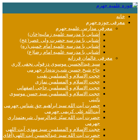
خانه
معرفی حوزه جهرم
معرفی مدارس علمیه جهرم
آشنایی با مدرسه علمیه زمانیه(خان)
آشنایی با مدرسه حضرت ولی عصر(عج)
آشنایی با مدرسه علمیه امام خمینی(ره)
آشنایی با مدرسه علمیه امام رضا(ع)
معرفی عالمان فرزانه
سید عبدالحسین موسوی دزفولی نجفی لاری
حاج شیخ حسین شب‌زنده‌دار جهرمی
حجت الاسلام و المسلمین نقیب
حجت الاسلام و المسلمین نمازی
حجت الاسلام و المسلمین حاجی اصفهانی
حجت الاسلام و المسلمین سید حسن موسوی
نائینی
حضرت آیت الله سید ابراهیم حق شناس جهرمی
آیت‌الله علی کریمی جهرمی
حضرت آيت الله سیّد عبدالرسول شریعتمداری
جهرمی
حجت الاسلام و المسلمین سید مهدی آیت اللهی
حضرت آیت الله سید عبدالحسین آیت اللهی(آقای