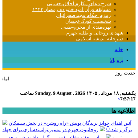
شرح دعای مکارم اخلاق-حسینی
مسابقه قرآن امید خانواده-رمضان۱۴۴۳
زمزم احکام-مجیدصحرائیان
شخصیت کودک-نجفیان
بهره‌مندی از محرم-طیبی
شهدای روحانی و طلبه جهرم
دبیرخانه اندیشه اسلامی
خانه
برو بالا
حدیث روز
امام علی (ع) می فرماید
یکشنبه, ۱۸ مرداد , ۱۴۰۵
Sunday, 9 August , 2026
ساعت
×
7:57:17
اطلاعیه ها
آئین اهدای جوایز برندگان پویش «راه روشن» در بخش سیمکان
برگزار شد.👇
روحانیون جهرم در مسیر توانمندسازی برای جهاد
تبیین
مراسم هفته دفاع مقدس و گرامیداشت شهید حسن