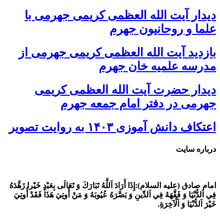
دیدار آیت الله العظمی کریمی جهرمی با
علما و روحانیون جهرم
بازدید آیت الله العظمی کریمی جهرمی از
مدرسه علمیه خان جهرم
دیدار حضرت آیت الله العظمی کریمی
جهرمی در دفتر امام جمعه جهرم
اعتکاف دانش آموزی ۱۴۰۳ به روایت تصویر
درباره سایت
امام صادق (علیه السلام):
إِذَا أَرَادَ اَللَّهُ تَبَارَكَ وَ تَعَالَى بِعَبْدٍ خَيْرا زَهَّدَهُ
فِي اَلدُّنْيَا وَ فَقَّهَهُ فِي اَلدِّينِ وَ بَصَّرَهُ عُيُوبَهُ وَ مَنْ أُوتِيَ هَذَا فَقَدْ أُوتِيَ
خَيْرَ اَلدُّنْيَا وَ اَلْآخِرَةِ.