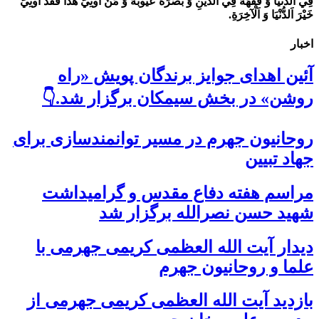
فِي اَلدُّنْيَا وَ فَقَّهَهُ فِي اَلدِّينِ وَ بَصَّرَهُ عُيُوبَهُ وَ مَنْ أُوتِيَ هَذَا فَقَدْ أُوتِيَ
خَيْرَ اَلدُّنْيَا وَ اَلْآخِرَةِ.
اخبار
آئین اهدای جوایز برندگان پویش «راه
روشن» در بخش سیمکان برگزار شد.👇
روحانیون جهرم در مسیر توانمندسازی برای
جهاد تبیین
مراسم هفته دفاع مقدس و گرامیداشت
شهید حسن نصرالله برگزار شد
دیدار آیت الله العظمی کریمی جهرمی با
علما و روحانیون جهرم
بازدید آیت الله العظمی کریمی جهرمی از