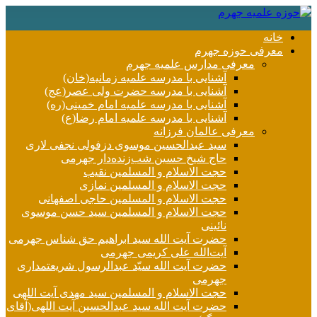
خانه
معرفی حوزه جهرم
معرفی مدارس علمیه جهرم
آشنایی با مدرسه علمیه زمانیه(خان)
آشنایی با مدرسه حضرت ولی عصر(عج)
آشنایی با مدرسه علمیه امام خمینی(ره)
آشنایی با مدرسه علمیه امام رضا(ع)
معرفی عالمان فرزانه
سید عبدالحسین موسوی دزفولی نجفی لاری
حاج شیخ حسین شب‌زنده‌دار جهرمی
حجت الاسلام و المسلمین نقیب
حجت الاسلام و المسلمین نمازی
حجت الاسلام و المسلمین حاجی اصفهانی
حجت الاسلام و المسلمین سید حسن موسوی
نائینی
حضرت آیت الله سید ابراهیم حق شناس جهرمی
آیت‌الله علی کریمی جهرمی
حضرت آيت الله سیّد عبدالرسول شریعتمداری
جهرمی
حجت الاسلام و المسلمین سید مهدی آیت اللهی
حضرت آیت الله سید عبدالحسین آیت اللهی(آقای