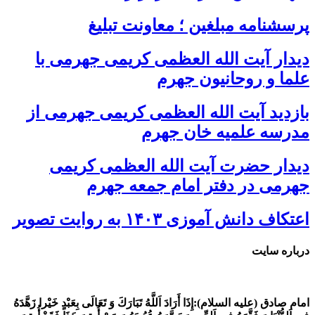
پرسشنامه مبلغین ؛ معاونت تبلیغ
دیدار آیت الله العظمی کریمی جهرمی با
علما و روحانیون جهرم
بازدید آیت الله العظمی کریمی جهرمی از
مدرسه علمیه خان جهرم
دیدار حضرت آیت الله العظمی کریمی
جهرمی در دفتر امام جمعه جهرم
اعتکاف دانش آموزی ۱۴۰۳ به روایت تصویر
درباره سایت
امام صادق (علیه السلام):
إِذَا أَرَادَ اَللَّهُ تَبَارَكَ وَ تَعَالَى بِعَبْدٍ خَيْرا زَهَّدَهُ