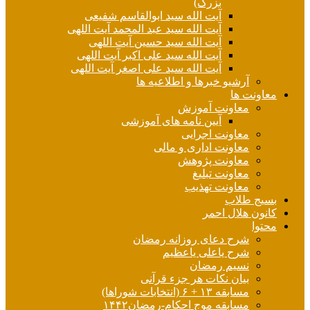
بزرگ)
آیت الله سید ابوالقاسم شفیعی
آیت الله سید عبد المحمد آیت اللهی
آیت الله سید حسین آیت اللهی
آیت الله سید علی اکبر آیت اللهی
آیت الله سید علی اصغر آیت اللهی
آرشیو خبرها و اطلاعیه ها
معاونت ها
معاونت آموزش
آیین نامه های آموزشی
معاونت اجرایی
معاونت اداری و مالی
معاونت پژوهش
معاونت تبلیغ
معاونت تهذیب
بسیج طلاب
کانون هلال احمر
محتوا
شرح دعای روزانه رمضان
شرح یاعلی یاعظیم
نسیم رمضان
بیان نکات هر جزء قرآنی
مسابقه ۱۳ + ۶ (انتخابات شوراها)
مسابقه موج احکام-رمضان۱۴۴۲