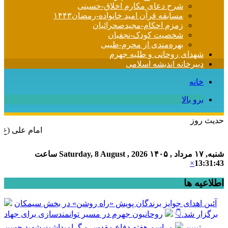
شرح دعای مکارم اخلاق-حسینی
مسابقه قرآن امید خانواده-رمضان۱۴۴۳
زمزم احکام-مجیدصحرائیان
شخصیت کودک-نجفیان
بهره‌مندی از محرم-طیبی
شهدای روحانی و طلبه جهرم
دبیرخانه اندیشه اسلامی
خانه
برو بالا
حدیث روز
امام علی (ع) می فرماید : هر کس از خود بدگ
شنبه, ۱۷ مرداد , ۱۴۰۵
Saturday, 8 August , 2026
ساعت
×
13:31:44
اطلاعیه ها
آئین اهدای جوایز برندگان پویش «راه روشن» در بخش سیمکان
برگزار شد.👇
روحانیون جهرم در مسیر توانمندسازی برای جهاد
تبیین
مراسم هفته دفاع مقدس و گرامیداشت شهید حسن