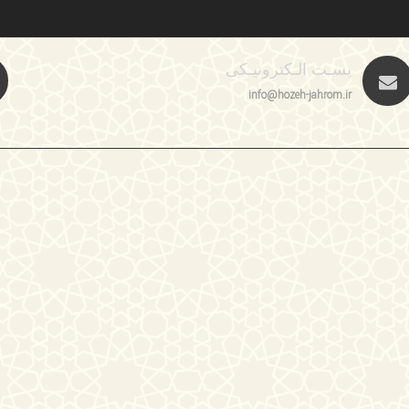
پسـت الـکترونیـکی
info@hozeh-jahrom.ir