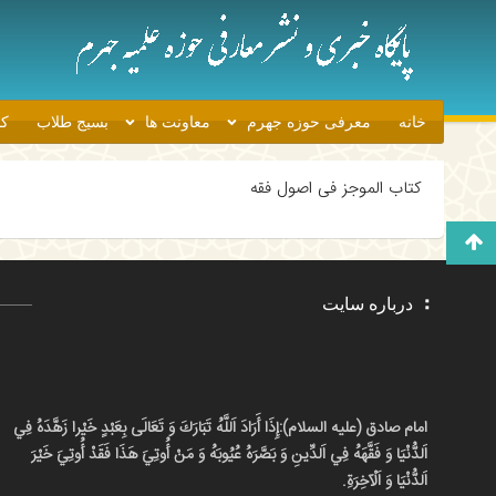
خانه
معرفی حوزه جهرم
معاونت ها
بسیج طلاب
کا
کتاب الموجز فی اصول فقه
برو بالا
درباره سایت
امام صادق (علیه السلام):
إِذَا أَرَادَ اَللَّهُ تَبَارَكَ وَ تَعَالَى بِعَبْدٍ خَيْرا زَهَّدَهُ فِي
اَلدُّنْيَا وَ فَقَّهَهُ فِي اَلدِّينِ وَ بَصَّرَهُ عُيُوبَهُ وَ مَنْ أُوتِيَ هَذَا فَقَدْ أُوتِيَ خَيْرَ
اَلدُّنْيَا وَ اَلْآخِرَةِ.