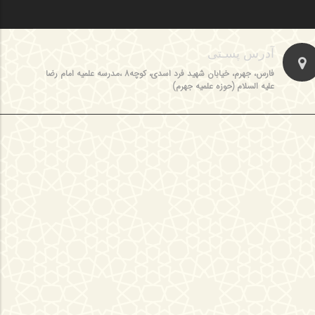
آدرس پسـتی
فارس، جهرم، خیابان شهید فرد اسدی، کوچه8 ،مدرسه علمیه امام رضا
علیه السلام (حوزه علمیه جهرم)