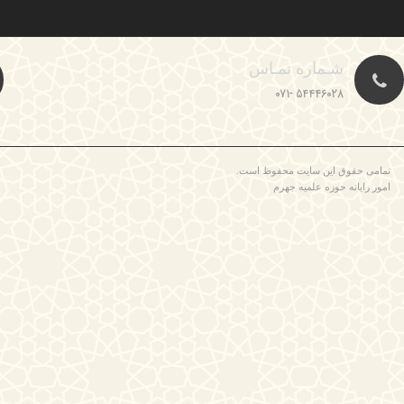
شـماره تمـاس
54446028 -071
تمامی حقوق این سایت محفوظ است.
امور رایانه حوزه علمیه جهرم