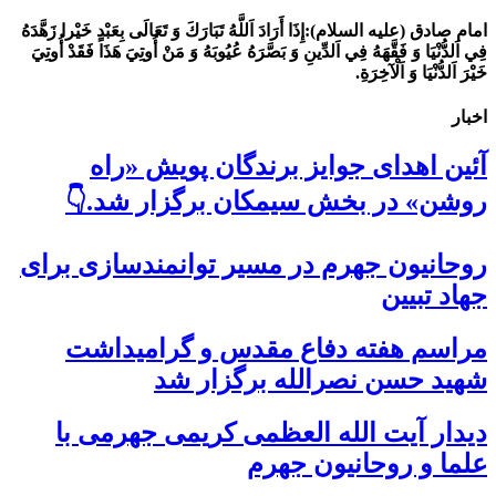
امام صادق (علیه السلام):
إِذَا أَرَادَ اَللَّهُ تَبَارَكَ وَ تَعَالَى بِعَبْدٍ خَيْرا زَهَّدَهُ
فِي اَلدُّنْيَا وَ فَقَّهَهُ فِي اَلدِّينِ وَ بَصَّرَهُ عُيُوبَهُ وَ مَنْ أُوتِيَ هَذَا فَقَدْ أُوتِيَ
خَيْرَ اَلدُّنْيَا وَ اَلْآخِرَةِ.
اخبار
آئین اهدای جوایز برندگان پویش «راه
روشن» در بخش سیمکان برگزار شد.👇
روحانیون جهرم در مسیر توانمندسازی برای
جهاد تبیین
مراسم هفته دفاع مقدس و گرامیداشت
شهید حسن نصرالله برگزار شد
دیدار آیت الله العظمی کریمی جهرمی با
علما و روحانیون جهرم