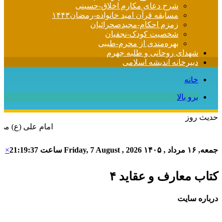
شرح دعای مکارم اخلاق-حسینی
مسابقه قرآن امید خانواده-رمضان۱۴۴۳
زمزم احکام-مجیدصحرائیان
شخصیت کودک-نجفیان
بهره‌مندی از محرم-طیبی
شهدای روحانی و طلبه جهرم
دبیرخانه اندیشه اسلامی
خانه
برو بالا
حدیث روز
امام علی (ع) می فرماید : هر کس از خود بدگو
جمعه, ۱۶ مرداد , ۱۴۰۵
Friday, 7 August , 2026
ساعت
21:19:37
×
کتاب معارف و عقاید ۴
درباره سایت