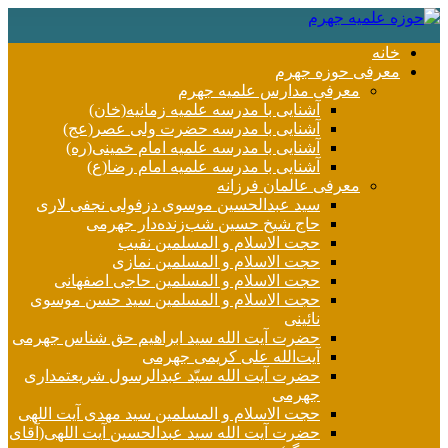
خانه
معرفی حوزه جهرم
معرفی مدارس علمیه جهرم
آشنایی با مدرسه علمیه زمانیه(خان)
آشنایی با مدرسه حضرت ولی عصر(عج)
آشنایی با مدرسه علمیه امام خمینی(ره)
آشنایی با مدرسه علمیه امام رضا(ع)
معرفی عالمان فرزانه
سید عبدالحسین موسوی دزفولی نجفی لاری
حاج شیخ حسین شب‌زنده‌دار جهرمی
حجت الاسلام و المسلمین نقیب
حجت الاسلام و المسلمین نمازی
حجت الاسلام و المسلمین حاجی اصفهانی
حجت الاسلام و المسلمین سید حسن موسوی
نائینی
حضرت آیت الله سید ابراهیم حق شناس جهرمی
آیت‌الله علی کریمی جهرمی
حضرت آيت الله سیّد عبدالرسول شریعتمداری
جهرمی
حجت الاسلام و المسلمین سید مهدی آیت اللهی
حضرت آیت الله سید عبدالحسین آیت اللهی(آقای