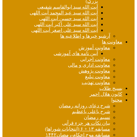
بزرگ)
آیت الله سید ابوالقاسم شفیعی
آیت الله سید عبد المحمد آیت اللهی
آیت الله سید حسین آیت اللهی
آیت الله سید علی اکبر آیت اللهی
آیت الله سید علی اصغر آیت اللهی
آرشیو خبرها و اطلاعیه ها
معاونت ها
معاونت آموزش
آیین نامه های آموزشی
معاونت اجرایی
معاونت اداری و مالی
معاونت پژوهش
معاونت تبلیغ
معاونت تهذیب
بسیج طلاب
کانون هلال احمر
محتوا
شرح دعای روزانه رمضان
شرح یاعلی یاعظیم
نسیم رمضان
بیان نکات هر جزء قرآنی
مسابقه ۱۳ + ۶ (انتخابات شوراها)
مسابقه موج احکام-رمضان۱۴۴۲