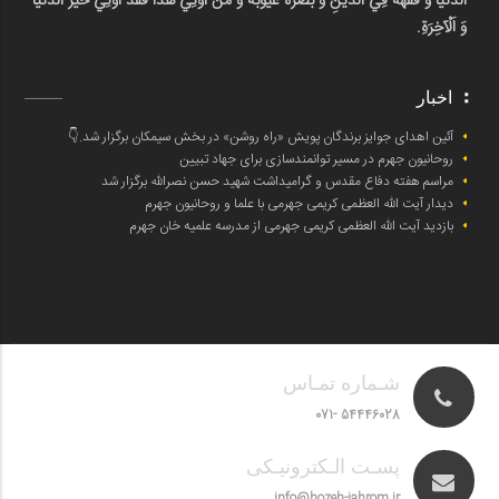
اَلدُّنْيَا وَ فَقَّهَهُ فِي اَلدِّينِ وَ بَصَّرَهُ عُيُوبَهُ وَ مَنْ أُوتِيَ هَذَا فَقَدْ أُوتِيَ خَيْرَ اَلدُّنْيَا
وَ اَلْآخِرَةِ.
اخبار
آئین اهدای جوایز برندگان پویش «راه روشن» در بخش سیمکان برگزار شد.👇
روحانیون جهرم در مسیر توانمندسازی برای جهاد تبیین
مراسم هفته دفاع مقدس و گرامیداشت شهید حسن نصرالله برگزار شد
دیدار آیت الله العظمی کریمی جهرمی با علما و روحانیون جهرم
بازدید آیت الله العظمی کریمی جهرمی از مدرسه علمیه خان جهرم
شـماره تمـاس
54446028 -071
پسـت الـکترونیـکی
info@hozeh-jahrom.ir