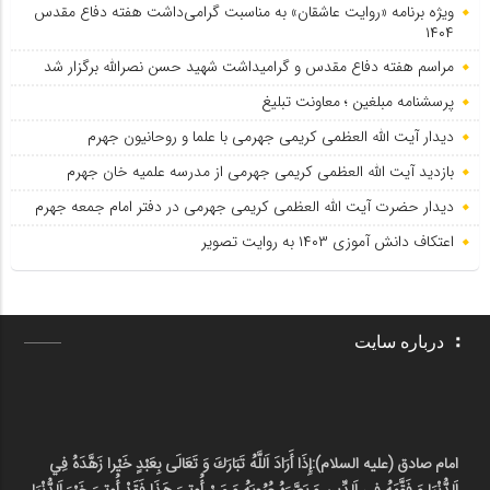
ویژه برنامه «روایت عاشقان» به مناسبت گرامی‌داشت هفته دفاع مقدس
۱۴۰۴
مراسم هفته دفاع مقدس و گرامیداشت شهید حسن نصرالله برگزار شد
پرسشنامه مبلغین ؛ معاونت تبلیغ
دیدار آیت الله العظمی کریمی جهرمی با علما و روحانیون جهرم
بازدید آیت الله العظمی کریمی جهرمی از مدرسه علمیه خان جهرم
دیدار حضرت آیت الله العظمی کریمی جهرمی در دفتر امام جمعه جهرم
اعتکاف دانش آموزی ۱۴۰۳ به روایت تصویر
درباره سایت
امام صادق (علیه السلام):
إِذَا أَرَادَ اَللَّهُ تَبَارَكَ وَ تَعَالَى بِعَبْدٍ خَيْرا زَهَّدَهُ فِي