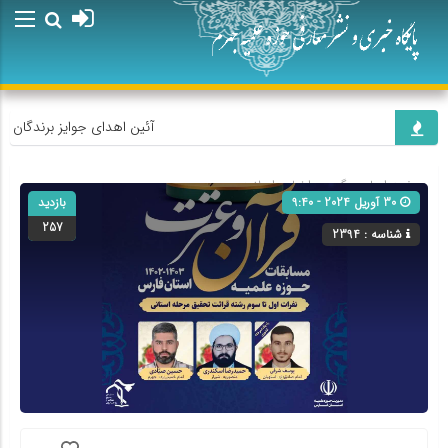
آئین اهدای جوایز برندگان پوی
صفحه اصلی
» گروه »
اخبار
»
اسلایدر
30 آوریل 2024 - 9:40
بازدید
257
شناسه : 2394