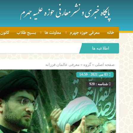
خانه
معرفی حوزه جهرم
معاونت ها
بسیج طلاب
کانون 
اطلاعیه ها
صفحه اصلی
» گروه »
معرفی عالمان فرزانه
03 می 2021 - 14:59
شناسه : 920