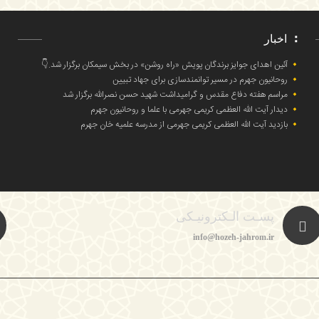
اخبار
آئین اهدای جوایز برندگان پویش «راه روشن» در بخش سیمکان برگزار شد.👇
روحانیون جهرم در مسیر توانمندسازی برای جهاد تبیین
مراسم هفته دفاع مقدس و گرامیداشت شهید حسن نصرالله برگزار شد
دیدار آیت الله العظمی کریمی جهرمی با علما و روحانیون جهرم
بازدید آیت الله العظمی کریمی جهرمی از مدرسه علمیه خان جهرم
پسـت الـکترونیـکی
info@hozeh-jahrom.ir