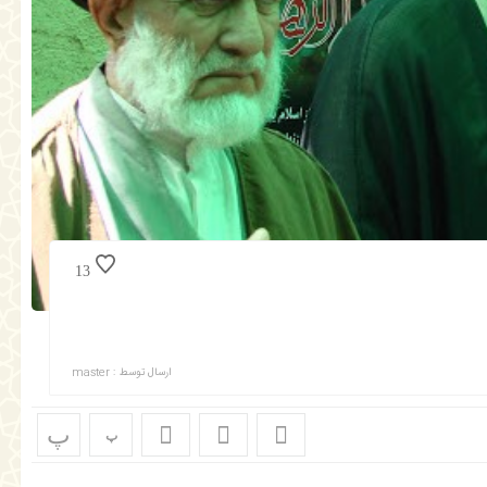
13
ارسال توسط :
master
پ
پ