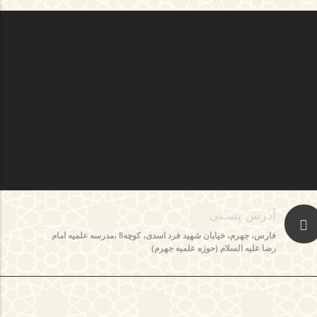
آدرس پسـتی
فارس، جهرم، خیابان شهید فرد اسدی، کوچه8 ،مدرسه علمیه امام
رضا علیه السلام (حوزه علمیه جهرم)