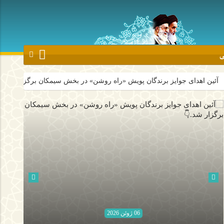
ی
وایز برندگان پویش «راه روشن» در بخش سیمکان برگزار شد.👇
روحانیو
06 ژوئن 2026
06 ژوئن 2026