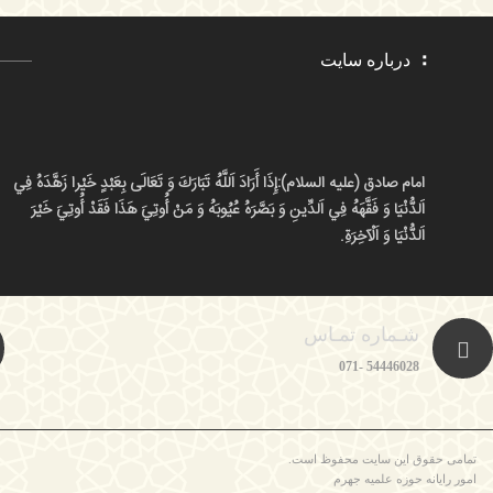
درباره سایت
امام صادق (علیه السلام):
إِذَا أَرَادَ اَللَّهُ تَبَارَكَ وَ تَعَالَى بِعَبْدٍ خَيْرا زَهَّدَهُ فِي
اَلدُّنْيَا وَ فَقَّهَهُ فِي اَلدِّينِ وَ بَصَّرَهُ عُيُوبَهُ وَ مَنْ أُوتِيَ هَذَا فَقَدْ أُوتِيَ خَيْرَ
اَلدُّنْيَا وَ اَلْآخِرَةِ.
شـماره تمـاس
54446028 -071
تمامی حقوق این سایت محفوظ است.
امور رایانه حوزه علمیه جهرم