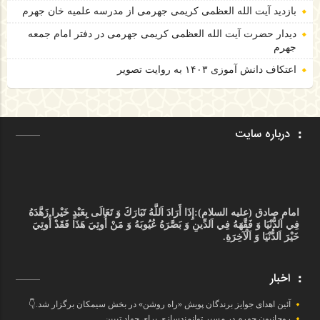
بازدید آیت الله العظمی کریمی جهرمی از مدرسه علمیه خان جهرم
دیدار حضرت آیت الله العظمی کریمی جهرمی در دفتر امام جمعه
جهرم
اعتکاف دانش آموزی ۱۴۰۳ به روایت تصویر
درباره سایت
امام صادق (علیه السلام):
إِذَا أَرَادَ اَللَّهُ تَبَارَكَ وَ تَعَالَى بِعَبْدٍ خَيْرا زَهَّدَهُ
فِي اَلدُّنْيَا وَ فَقَّهَهُ فِي اَلدِّينِ وَ بَصَّرَهُ عُيُوبَهُ وَ مَنْ أُوتِيَ هَذَا فَقَدْ أُوتِيَ
خَيْرَ اَلدُّنْيَا وَ اَلْآخِرَةِ.
اخبار
آئین اهدای جوایز برندگان پویش «راه روشن» در بخش سیمکان برگزار شد.👇
روحانیون جهرم در مسیر توانمندسازی برای جهاد تبیین