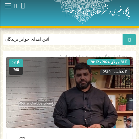
آئین اهدای جوایز برندگان پو
صفحه اصلی
» گروه »
دبیرخانه اندیشه اسلامی
28 جولای 2024 - 20:12
بازدید
768
شناسه : 2519