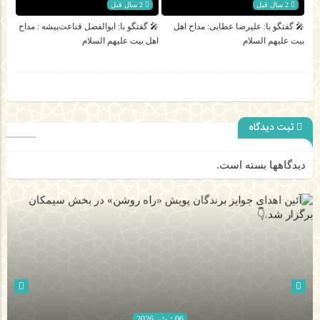
2 سال قبل
2 سال قبل
🎤 گفتگو با: عليرضا عطایی: مداح اهل‌
🎤 گفتگو با: ابوالفضل قناعت‌پیشه : مداح
بیت علیهم‌ السلام
اهل‌ بیت علیهم‌ السلام
ثبت دیدگاه
دیدگاهها بسته است.
06 ژوئن 2026