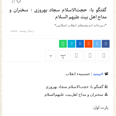
17
گفتگو با: حجت‌الاسلام‌ سجاد بهروزی : سخنران و
مداح اهل‌ بیت علیهم‌ السلام
❞دبیرخانه اندیشه‌های انقلاب اسلامی❝
ارسال توسط :
master
پ
پ
📽
#ببینید
| حسینیهء انقلاب
🎤 گفتگو با: حجت‌الاسلام‌ سجاد بهروزی
🔺 سخنران و مداح اهل‌بیت علیهم‌السلام
پارت اول: