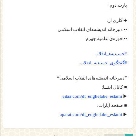
پارت دوم:
➕ کاری از:
•• دبیرخانه اندیشه‌های انقلاب اسلامی
•• حوزه‌ی علميه جهرم
#حسینیه‌ء_انقلاب
#گفتگوی_حسینیه_انقلاب
❞دبیرخانه اندیشه‌های انقلاب اسلامی❝
■ کانال ایتـــا:
eitaa.com/dt_enghelabe_eslami
▶️
■ صفحه آپارات:
aparat.com/dt_enghelabe_eslami
▶️