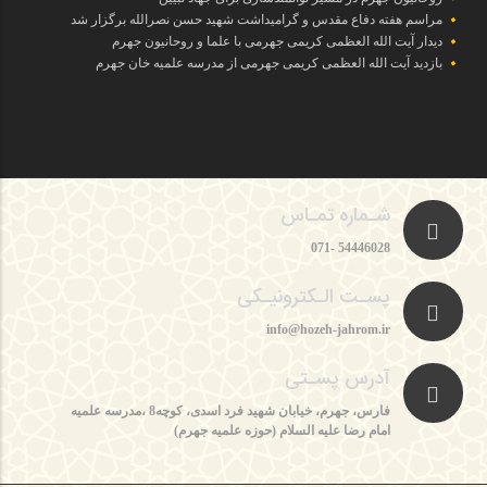
مراسم هفته دفاع مقدس و گرامیداشت شهید حسن نصرالله برگزار شد
دیدار آیت الله العظمی کریمی جهرمی با علما و روحانیون جهرم
بازدید آیت الله العظمی کریمی جهرمی از مدرسه علمیه خان جهرم
شـماره تمـاس
54446028 -071
پسـت الـکترونیـکی
info@hozeh-jahrom.ir
آدرس پسـتی
فارس، جهرم، خیابان شهید فرد اسدی، کوچه8 ،مدرسه علمیه
امام رضا علیه السلام (حوزه علمیه جهرم)