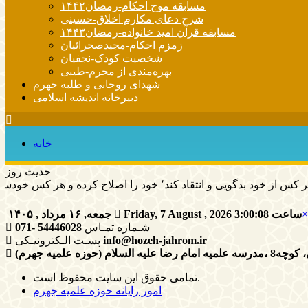
مسابقه موج احکام-رمضان۱۴۴۲
شرح دعای مکارم اخلاق-حسینی
مسابقه قرآن امید خانواده-رمضان۱۴۴۳
زمزم احکام-مجیدصحرائیان
شخصیت کودک-نجفیان
بهره‌مندی از محرم-طیبی
شهدای روحانی و طلبه جهرم
دبیرخانه اندیشه اسلامی
خانه
حدیث روز
 کرده و هر کس خودستایی نماید٬ پس به تحقیق خویش را تباه نموده است.
×
ساعت
3:00:09
Friday, 7 August , 2026
جمعه, ۱۶ مرداد , ۱۴۰۵
شـماره تمـاس
54446028 -071
info@hozeh-jahrom.ir
پسـت الـکترونیـکی
زه علمیه جهرم)
تمامی حقوق این سایت محفوظ است.
امور رایانه حوزه علمیه جهرم