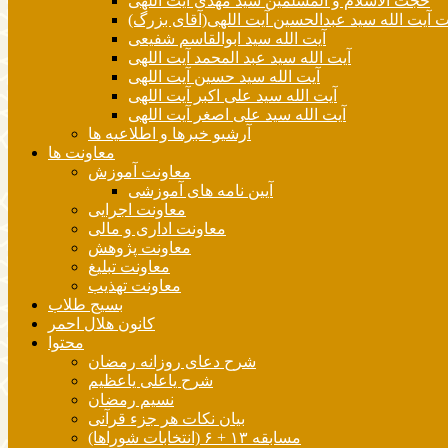
حجت الاسلام و المسلمین سید مهدی آیت اللهی
آیت الله سید عبدالحسین آیت اللهی(آقای بزرگ)
آیت الله سید ابوالقاسم شفیعی
آیت الله سید عبد المحمد آیت اللهی
آیت الله سید حسین آیت اللهی
آیت الله سید علی اکبر آیت اللهی
آیت الله سید علی اصغر آیت اللهی
آرشیو خبرها و اطلاعیه ها
معاونت ها
معاونت آموزش
آیین نامه های آموزشی
معاونت اجرایی
معاونت اداری و مالی
معاونت پژوهش
معاونت تبلیغ
معاونت تهذیب
بسیج طلاب
کانون هلال احمر
محتوا
شرح دعای روزانه رمضان
شرح یاعلی یاعظیم
نسیم رمضان
بیان نکات هر جزء قرآنی
مسابقه ۱۳ + ۶ (انتخابات شوراها)