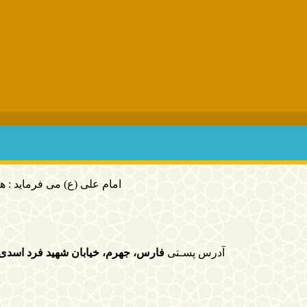
امام علی (ع) می فرماید : هر کس از خود بدگویی و انتقاد کند٬ خود را اصلاح
آدرس پسـتی
فارس، جهرم، خیابان شهید فرد اسدی، کوچه8 ،مدرسه علمیه امام رضا علیه السلام (حو