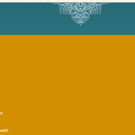
حج
حضرت