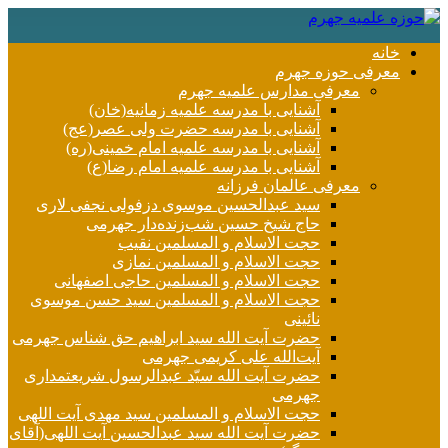
خانه
معرفی حوزه جهرم
معرفی مدارس علمیه جهرم
آشنایی با مدرسه علمیه زمانیه(خان)
آشنایی با مدرسه حضرت ولی عصر(عج)
آشنایی با مدرسه علمیه امام خمینی(ره)
آشنایی با مدرسه علمیه امام رضا(ع)
معرفی عالمان فرزانه
سید عبدالحسین موسوی دزفولی نجفی لاری
حاج شیخ حسین شب‌زنده‌دار جهرمی
حجت الاسلام و المسلمین نقیب
حجت الاسلام و المسلمین نمازی
حجت الاسلام و المسلمین حاجی اصفهانی
حجت الاسلام و المسلمین سید حسن موسوی
نائینی
حضرت آیت الله سید ابراهیم حق شناس جهرمی
آیت‌الله علی کریمی جهرمی
حضرت آيت الله سیّد عبدالرسول شریعتمداری
جهرمی
حجت الاسلام و المسلمین سید مهدی آیت اللهی
حضرت آیت الله سید عبدالحسین آیت اللهی(آقای