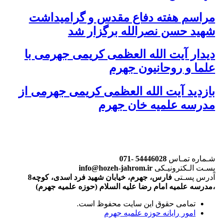
مراسم هفته دفاع مقدس و گرامیداشت
شهید حسن نصرالله برگزار شد
دیدار آیت الله العظمی کریمی جهرمی با
علما و روحانیون جهرم
بازدید آیت الله العظمی کریمی جهرمی از
مدرسه علمیه خان جهرم
شـماره تمـاس
54446028 -071
پسـت الـکترونیـکی
info@hozeh-jahrom.ir
آدرس پسـتی
فارس، جهرم، خیابان شهید فرد اسدی، کوچه8
،مدرسه علمیه امام رضا علیه السلام (حوزه علمیه جهرم)
تمامی حقوق این سایت محفوظ است.
امور رایانه حوزه علمیه جهرم