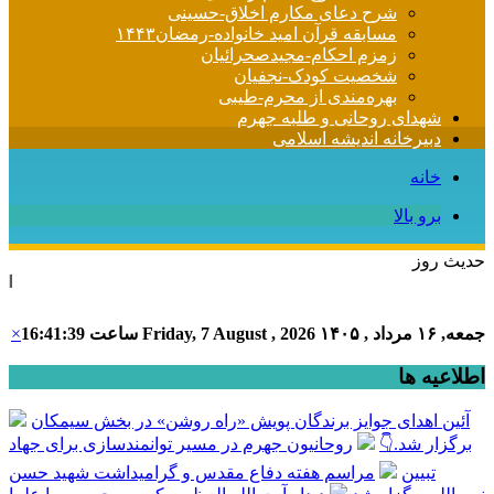
شرح دعای مکارم اخلاق-حسینی
مسابقه قرآن امید خانواده-رمضان۱۴۴۳
زمزم احکام-مجیدصحرائیان
شخصیت کودک-نجفیان
بهره‌مندی از محرم-طیبی
شهدای روحانی و طلبه جهرم
دبیرخانه اندیشه اسلامی
خانه
برو بالا
حدیث روز
امام علی (ع) 
جمعه, ۱۶ مرداد , ۱۴۰۵
Friday, 7 August , 2026
ساعت
16:41:39
×
اطلاعیه ها
آئین اهدای جوایز برندگان پویش «راه روشن» در بخش سیمکان
برگزار شد.👇
روحانیون جهرم در مسیر توانمندسازی برای جهاد
تبیین
مراسم هفته دفاع مقدس و گرامیداشت شهید حسن