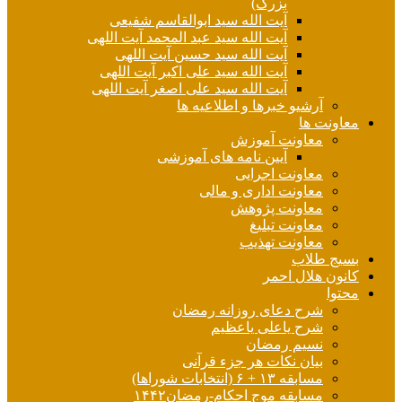
بزرگ)
آیت الله سید ابوالقاسم شفیعی
آیت الله سید عبد المحمد آیت اللهی
آیت الله سید حسین آیت اللهی
آیت الله سید علی اکبر آیت اللهی
آیت الله سید علی اصغر آیت اللهی
آرشیو خبرها و اطلاعیه ها
معاونت ها
معاونت آموزش
آیین نامه های آموزشی
معاونت اجرایی
معاونت اداری و مالی
معاونت پژوهش
معاونت تبلیغ
معاونت تهذیب
بسیج طلاب
کانون هلال احمر
محتوا
شرح دعای روزانه رمضان
شرح یاعلی یاعظیم
نسیم رمضان
بیان نکات هر جزء قرآنی
مسابقه ۱۳ + ۶ (انتخابات شوراها)
مسابقه موج احکام-رمضان۱۴۴۲