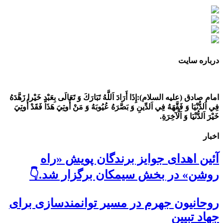
درباره سایت
امام صادق (علیه السلام):
إِذَا أَرَادَ اَللَّهُ تَبَارَكَ وَ تَعَالَى بِعَبْدٍ خَيْرا زَهَّدَهُ
فِي اَلدُّنْيَا وَ فَقَّهَهُ فِي اَلدِّينِ وَ بَصَّرَهُ عُيُوبَهُ وَ مَنْ أُوتِيَ هَذَا فَقَدْ أُوتِيَ
خَيْرَ اَلدُّنْيَا وَ اَلْآخِرَةِ.
اخبار
آئین اهدای جوایز برندگان پویش «راه
روشن» در بخش سیمکان برگزار شد.👇
روحانیون جهرم در مسیر توانمندسازی برای
جهاد تبیین