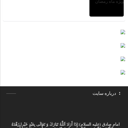
درباره سایت
امام صادق (علیه السلام):
إِذَا أَرَادَ اَللَّهُ تَبَارَكَ وَ تَعَالَى بِعَبْدٍ خَيْرا زَهَّدَهُ