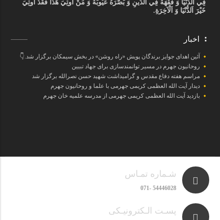
فِي اَلدُّنْيَا وَ فَقَّهَهُ فِي اَلدِّينِ وَ بَصَّرَهُ عُيُوبَهُ وَ مَنْ أُوتِيَ هَذَا فَقَدْ أُوتِيَ
خَيْرَ اَلدُّنْيَا وَ اَلْآخِرَةِ.
اخبار
آئین اهدای جوایز برندگان پویش «راه روشن» در بخش سیمکان برگزار شد.👇
روحانیون جهرم در مسیر توانمندسازی برای جهاد تبیین
مراسم هفته دفاع مقدس و گرامیداشت شهید حسن نصرالله برگزار شد
دیدار آیت الله العظمی کریمی جهرمی با علما و روحانیون جهرم
بازدید آیت الله العظمی کریمی جهرمی از مدرسه علمیه خان جهرم
شـماره تمـاس
54446028 -071
پسـت الـکترونیـکی