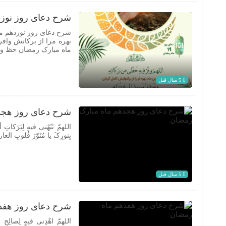
شرح دعای روز نوزد
شرح دعای روز نوزدهم ماه مبار
بهره مرا از برکاتش وافر
ماه مبارک رمضان حظ و ب
5 سال قبل
شرح دعای روز هجد
اللهمّ نَبّهْنی فیهِ لِبَرَکاتِ 
بِنورِکَ یا مُنَوّرَ قُلوبِ العا
5 سال قبل
شرح دعای روز هفد
اللهمّ اهْدِنی فیهِ لِصالِحِ