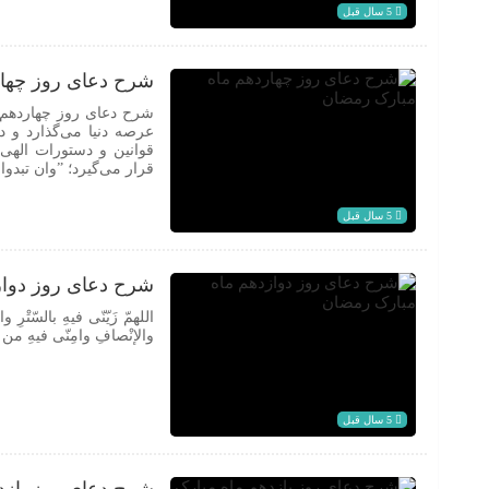
5 سال قبل
شرح دعای روز چها
شرح دعای روز چهاردهم ما
عرصه دنیا می‌گذارد و د
قوانین و دستورات الهی 
قرار می‌گیرد؛ ”وان تبدوا
5 سال قبل
شرح دعای روز دواز
اللهمّ زَیّنّی فیهِ بالسّتْرِ
والإنْصافِ وامِنّی فیهِ من کل
5 سال قبل