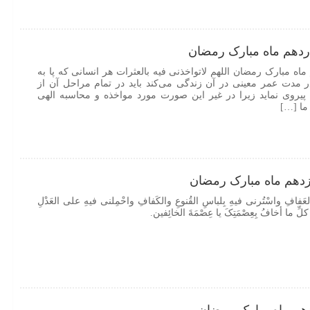
ردهم ماه مبارک رمضان
ه مبارک رمضان اللهم لاتواخذنی فیه بالعثرات هر انسانی که پا به
ر مدت عمر معینی در آن زندگی می‌کند باید در تمام مراحل آن از
پیروی نماید زیرا در غیر این صورت مورد مواخذه و محاسبه الهی
 ما […]
دهم ماه مبارک رمضان
 والعَفافِ واسْتُرنی فیهِ بِلباسِ القُنوعِ والکَفافِ واحْمِلنی فیهِ علی العَدْلِ
ِّ ما أخافُ بِعِصْمَتِکَ یا عِصْمَةَ الخائِفین.