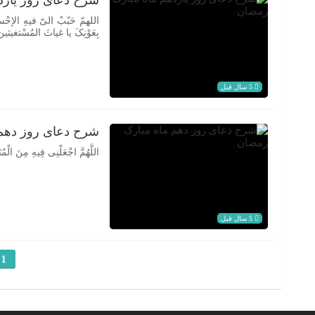
شرح دعای روز یازد
اللهمّ حَبّبْ الیّ فیهِ الإحْ
بِعَوْنِکَ یا غیاثَ المُسْتغیثین
5 سال قبل
شرح دعای روز دهم
اللَّهُمَّ اجْعَلْنِی فِیهِ مِنَ الْمُتَ
5 سال قبل
1