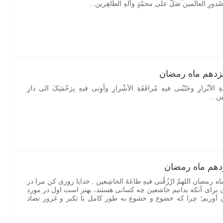
ُدورِ العالَمین صَلّ علی محمّدٍ وآلهِ الطّاهِرین...
زدهم ماه رمضان
ةِ الأبْرارِ وجَنّبْنی فیهِ مُرافَقَةِ الأشْرارِ وأوِنی فیهِ بِرَحْمَتِکَ الی دارِ
مین...
دهم ماه رمضان
رمضان اللهمّ ارْزُقْنی فیهِ طاعَةَ الخاشِعین . خدایا روزی کن مرا در
 برای آنکه بدانیم خاشعین چه کسانی هستند، بهتر است اول در مورد
 آوریم؛ چرا که خضوع و خشوع به طور کامل با تکبر و غرور تضاد