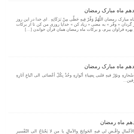
هم ماه مبارک رمضان
ک رمضان اللَّهُمَّ وَفِّرْ فِیهِ حَظِّی مِنْ بَرَکَاتِهِ . ای خدا در این روز
 گردان « وفّر » به معنی « زیاد کن » خدایا روزی من کن تا از برکات
هره فراوان ببرم، و برکات ماه رمضان همان قرآن خواندن […]
هم ماه مبارک رمضان
أسْحارِهِ ونوّرْ فیهِ قلبی بِضِیاءِ أنْوارِهِ وخُذْ بِکُلّ أعْضائی الی اتّباعِ آثارِهِ
رفین...
هم ماه رمضان
 الأعْمالِ واقْـضِ لی فیهِ الحَوائِجَ والآمالِ یا من لا یَحْتاجُ الی التّفْسیر