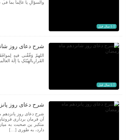
والسؤالِ یا عالِماً بما فی ص
5 سال قبل
شرح دعای روز شان
اللهمّ وَفّقْنی فیهِ لِموافَقَ
القَرارِبالهِیّتَکِ یا إلَهَ العالَ
5 سال قبل
شرح دعای روز پانز
شرح دعای روز پانزدهم ماه 
آن فرمان برداری فروتنان
متکبر ین صحبت به میان
دارد، به طوری […]