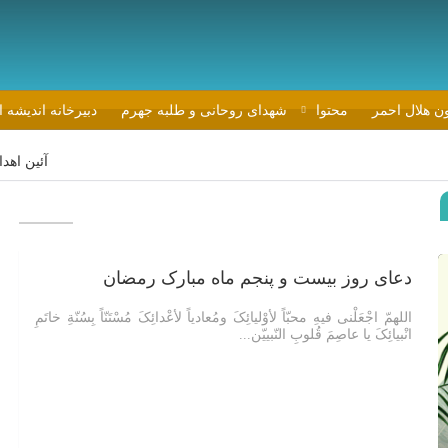
ون هلال احمر
محتوا
شهدای روحانی و طلبه جهرم
دبیرخانه اندیشه 
آئین اهدای جوایز بر
دعای روز بیست و پنجم ماه مبارک رمضان
اللهمّ اجْعَلْنی فیهِ محبّاً لأوْلیائِکَ ومُعادیاً لأعْدائِکَ مُسْتَنّاً بِسُنّةِ خاتَمِ
انْبیائِکَ یا عاصِمَ قُلوبِ النّبییّن...