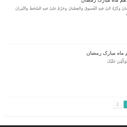
هم ماه مبارک رمضان
سانَ وکَرّهْ الیّ فیهِ الفُسوقَ والعِصْیانَ وحَرّمْ علیّ فیهِ السّخَطَ والنّیرانَ
.
 ماه مبارک رمضان
وَکِّلِینَ عَلَیْکَ
2