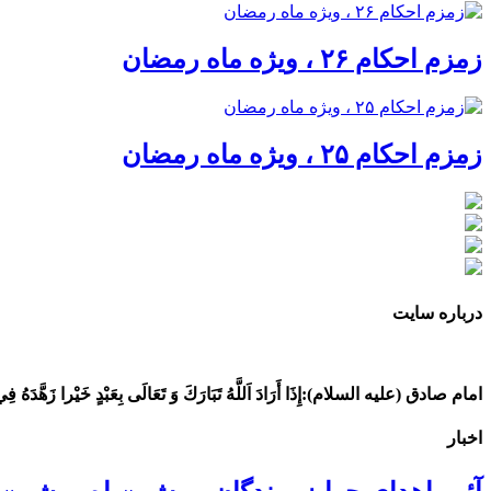
زمزم احکام ۲۶ ، ویژه ماه رمضان
زمزم احکام ۲۵ ، ویژه ماه رمضان
درباره سایت
امام صادق (علیه السلام):
إِذَا أَرَادَ اَللَّهُ تَبَارَكَ وَ تَعَالَى بِعَبْدٍ خَيْرا زَهَّدَهُ ف
اخبار