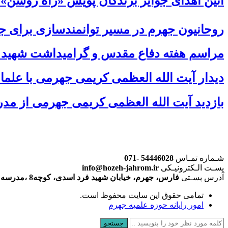
آئین اهدای جوایز برندگان پویش «راه روشن»
روحانیون جهرم در مسیر توانمندسازی برای جها
مراسم هفته دفاع مقدس و گرامیداشت شهید 
دیدار آیت الله العظمی کریمی جهرمی با علما
بازدید آیت الله العظمی کریمی جهرمی از مد
شـماره تمـاس
54446028 -071
پسـت الـکترونیـکی
info@hozeh-jahrom.ir
آدرس پسـتی
فارس، جهرم، خیابان شهید فرد اسدی، کوچه8 ،مدرسه علمیه امام رضا علیه السلام (حوزه علمیه جهرم)
تمامی حقوق این سایت محفوظ است.
امور رایانه حوزه علمیه جهرم
جستجو