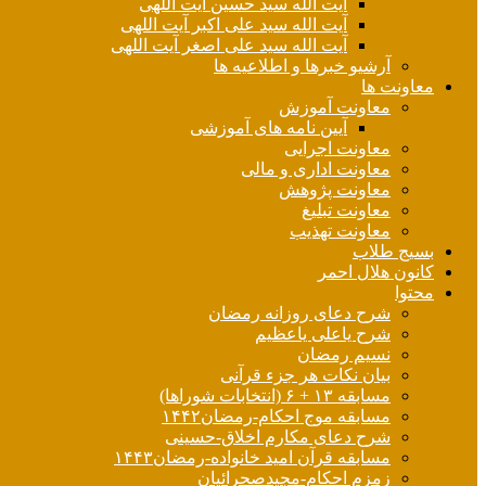
آیت الله سید حسین آیت اللهی
آیت الله سید علی اکبر آیت اللهی
آیت الله سید علی اصغر آیت اللهی
آرشیو خبرها و اطلاعیه ها
معاونت ها
معاونت آموزش
آیین نامه های آموزشی
معاونت اجرایی
معاونت اداری و مالی
معاونت پژوهش
معاونت تبلیغ
معاونت تهذیب
بسیج طلاب
کانون هلال احمر
محتوا
شرح دعای روزانه رمضان
شرح یاعلی یاعظیم
نسیم رمضان
بیان نکات هر جزء قرآنی
مسابقه ۱۳ + ۶ (انتخابات شوراها)
مسابقه موج احکام-رمضان۱۴۴۲
شرح دعای مکارم اخلاق-حسینی
مسابقه قرآن امید خانواده-رمضان۱۴۴۳
زمزم احکام-مجیدصحرائیان