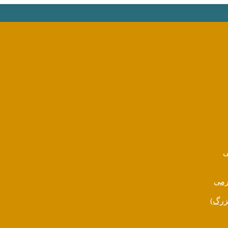
ی
رمی
زرگ)