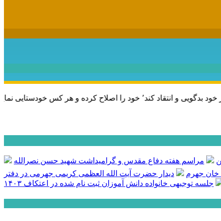
ی نماید٬ پس به تحقیق خویش را تباه نموده است.
ن
مراسم هفته دفاع مقدس و گرامیداشت شهید حسن نصرالله
 خان جهرم
دیدار حضرت آیت الله العظمی کریمی جهرمی در دفتر
جلسه توجیهی خانواده دانش آموزان ثبت نام شده در اعتکاف ۱۴۰۳