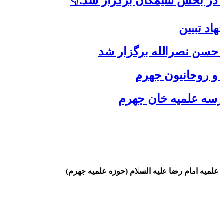
 در بخش سیمکان برگزار شد.👇
د تبیین
حسن نصرالله برگزار شد
 و روحانیون جهرم
رسه علمیه خان جهرم