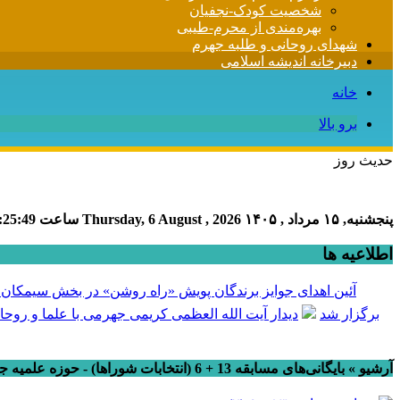
شخصیت کودک-نجفیان
بهره‌مندی از محرم-طیبی
شهدای روحانی و طلبه جهرم
دبیرخانه اندیشه اسلامی
خانه
برو بالا
حدیث روز
پنجشنبه, ۱۵ مرداد , ۱۴۰۵
Thursday, 6 August , 2026
ساعت
:25:49
اطلاعیه ها
آئین اهدای جوایز برندگان پویش «راه روشن» در بخش سیمکان ب
برگزار شد
دیدار آیت الله العظمی کریمی جهرمی با علما و روحا
آرشیو » بایگانی‌های مسابقه 13 + 6 (انتخابات شوراها) - حوزه علمیه جهرم