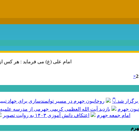
امام علی (ع) می فرماید : هر کس از خود بدگویی و انتقاد کند٬ خود را اصلاح کرده و هر کس خودستای
×
2
رگزار شد.👇
روحانیون جهرم در مسیر توانمندسازی برای جهاد تبیی
نیون جهرم
بازدید آیت الله العظمی کریمی جهرمی از مدرسه علمیه
امام جمعه جهرم
اعتکاف دانش آموزی ۱۴۰۳ به روایت تصویر