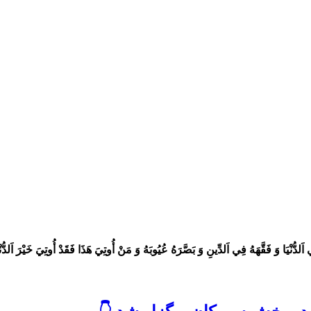
ِي اَلدُّنْيَا وَ فَقَّهَهُ فِي اَلدِّينِ وَ بَصَّرَهُ عُيُوبَهُ وَ مَنْ أُوتِيَ هَذَا فَقَدْ أُوتِيَ خَيْرَ اَلدُّنْي