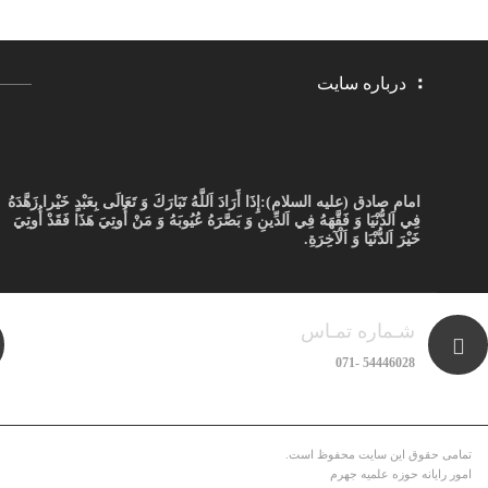
درباره سایت
امام صادق (علیه السلام):
إِذَا أَرَادَ اَللَّهُ تَبَارَكَ وَ تَعَالَى بِعَبْدٍ خَيْرا زَهَّدَهُ
فِي اَلدُّنْيَا وَ فَقَّهَهُ فِي اَلدِّينِ وَ بَصَّرَهُ عُيُوبَهُ وَ مَنْ أُوتِيَ هَذَا فَقَدْ أُوتِيَ
خَيْرَ اَلدُّنْيَا وَ اَلْآخِرَةِ.
شـماره تمـاس
54446028 -071
تمامی حقوق این سایت محفوظ است.
امور رایانه حوزه علمیه جهرم