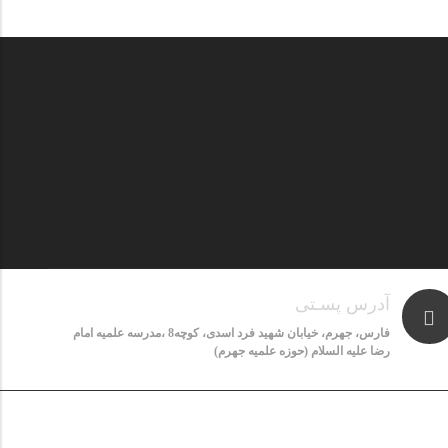
آدرس پسـتی
فارس، جهرم، خیابان شهید فرد اسدی، کوچه8 ،مدرسه علمیه امام
رضا علیه السلام (حوزه علمیه جهرم)