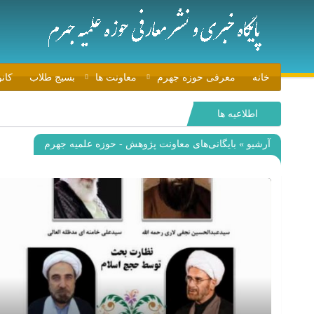
خانه
معرفی حوزه جهرم
معاونت ها
بسیج طلاب
کان
اطلاعیه ها
آرشیو » بایگانی‌های معاونت پژوهش - حوزه علمیه جهرم