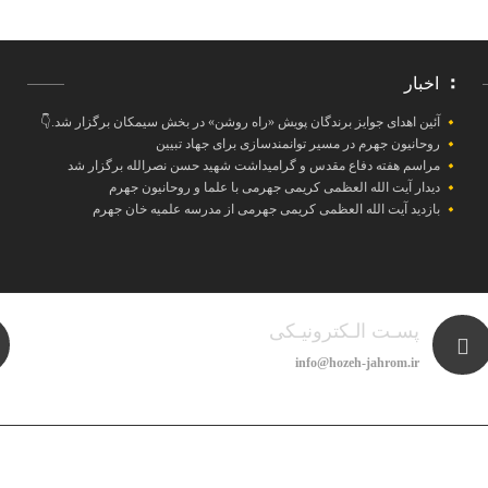
اخبار
آئین اهدای جوایز برندگان پویش «راه روشن» در بخش سیمکان برگزار شد.👇
روحانیون جهرم در مسیر توانمندسازی برای جهاد تبیین
مراسم هفته دفاع مقدس و گرامیداشت شهید حسن نصرالله برگزار شد
دیدار آیت الله العظمی کریمی جهرمی با علما و روحانیون جهرم
بازدید آیت الله العظمی کریمی جهرمی از مدرسه علمیه خان جهرم
پسـت الـکترونیـکی
info@hozeh-jahrom.ir