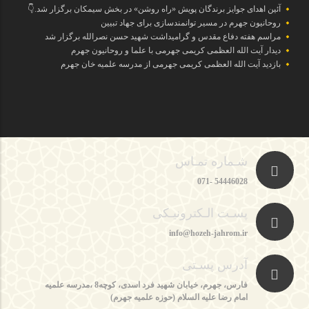
آئین اهدای جوایز برندگان پویش «راه روشن» در بخش سیمکان برگزار شد.👇
روحانیون جهرم در مسیر توانمندسازی برای جهاد تبیین
مراسم هفته دفاع مقدس و گرامیداشت شهید حسن نصرالله برگزار شد
دیدار آیت الله العظمی کریمی جهرمی با علما و روحانیون جهرم
بازدید آیت الله العظمی کریمی جهرمی از مدرسه علمیه خان جهرم
شـماره تمـاس
54446028 -071
پسـت الـکترونیـکی
info@hozeh-jahrom.ir
آدرس پسـتی
فارس، جهرم، خیابان شهید فرد اسدی، کوچه8 ،مدرسه علمیه
امام رضا علیه السلام (حوزه علمیه جهرم)