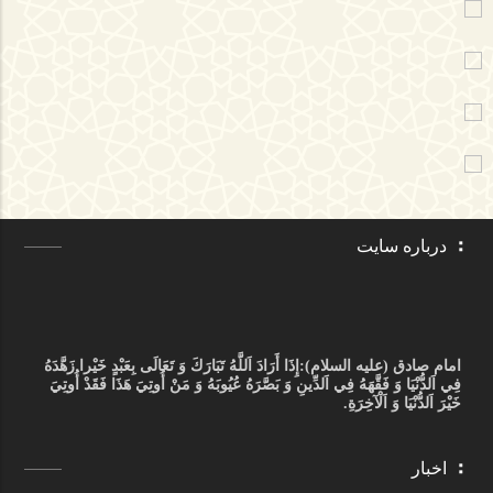
درباره سایت
امام صادق (علیه السلام):
إِذَا أَرَادَ اَللَّهُ تَبَارَكَ وَ تَعَالَى بِعَبْدٍ خَيْرا زَهَّدَهُ
فِي اَلدُّنْيَا وَ فَقَّهَهُ فِي اَلدِّينِ وَ بَصَّرَهُ عُيُوبَهُ وَ مَنْ أُوتِيَ هَذَا فَقَدْ أُوتِيَ
خَيْرَ اَلدُّنْيَا وَ اَلْآخِرَةِ.
اخبار