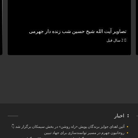
تصاویر آیت الله شیخ حسین شب زنده دار جهرمی
2 سال قبل
اخبار
آئین اهدای جوایز برندگان پویش «راه روشن» در بخش سیمکان برگزار شد.👇
روحانیون جهرم در مسیر توانمندسازی برای جهاد تبیین