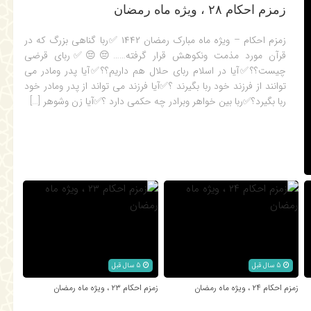
زمزم احکام ۲۸ ، ویژه ماه رمضان
زمزم احکام – ویژه ماه مبارک رمضان ۱۴۴۲ ✅ربا گناهی بزرگ که در
قرآن مورد مذمت ونکوهش قرار گرفته……😔😔✅ربای قرضی
چیست؟؟✅آیا در اسلام ربای حلال هم داریم؟؟✅آیا پدر ومادر می
توانند از فرزند خود ربا بگیرند ؟✅آیا فرزند می تواند از پدر ومادر خود
ربا بگیرد؟✅ربا بین خواهر وبرادر چه حکمی دارد ؟✅آیا زن وشوهر […]
5 سال قبل
5 سال قبل
زمزم احکام ۲۴ ، ویژه ماه رمضان
زمزم احکام ۲۳ ، ویژه ماه رمضان