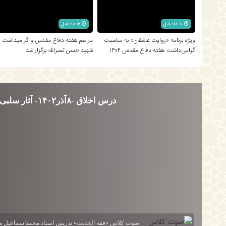
10 ماه قبل
10 ماه قبل
ویژه برنامه «روایت عاشقان» به مناسبت
مراسم هفته دفاع مقدس و گرامیداشت
گرامی‌داشت هفته دفاع مقدس ۱۴۰۴
شهید حسن نصرالله برگزار شد
.
درس اخلاق -۸آذر۱۴۰۲- آثار سلبی و ایجابی تسبیحات حضرت زهرا سلام الله علیها
.
.
صوت کلاس «فقه الحدیث» تدریس استاد محمداسماعیل م