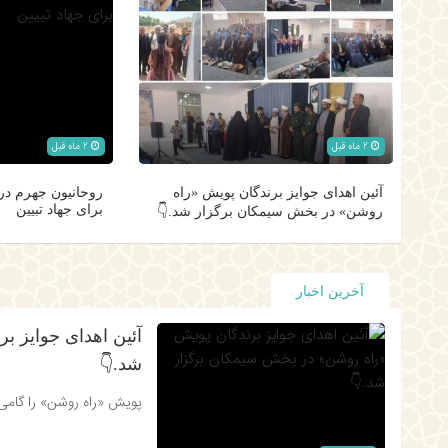
2 ماه قبل
2 ماه قبل
آئین اهدای جوایز برندگان پویش «راه
روحانیون جهرم در
برای جهاد تبیین
روشن» در بخش سیمکان برگزار شد.👇
آخرین اخبار
آئین اهدای جوایز ب
شد.👇
پویش «راه روشن» را گامی