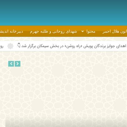
نون هلال احمر
محتوا
شهدای روحانی و طلبه جهرم
دبیرخانه اندی
یش «راه روشن» در بخش سیمکان برگزار شد.👇
روحانیون جهرم در مسیر توان