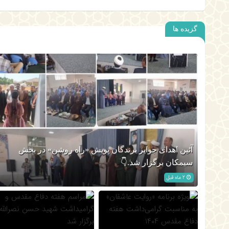
گزیده ها
آئین اهدای جوایز برندگان پویش «راه روشن» در بخش
سیمکان برگزار شد.👇
2 ماه قبل