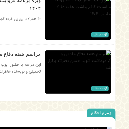
ویژه برنامه «روای
۱۴۰۴
✨ همراه با برپایی غرفه ک
10 ماه قبل
مراسم هفته دفاع م
این مراسم با حضور ایوب پر
تحمیلی و نویسنده خاطرات 
10 ماه قبل
زمزم احکام