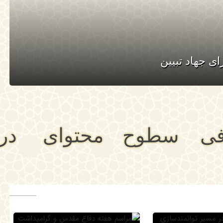
ی جهاد تبیین
فی
سطوح
محتوای
در
ید
تحصیلی
درسی
اخل