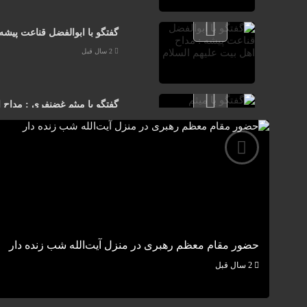
گفتگو با ابوالفضل قناعت پیشه 
2 سال قبل
گفتگو با میثم غضنفری : مداح ا
2 سال قبل
کلیپ تصویری : آمد محرم …
2 سال قبل
حضور مقام معظم رهبری در منزل آیت‌الله شب زنده‌ دار
2 سال قبل