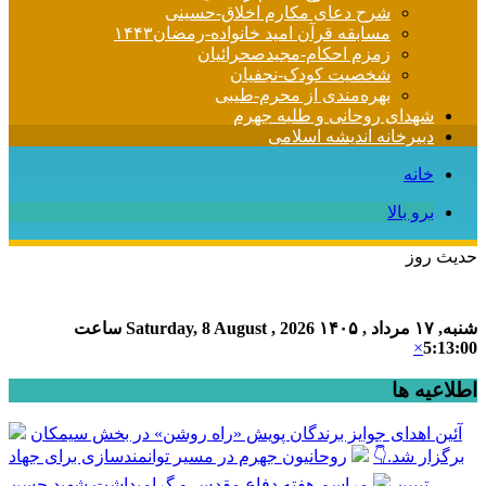
شرح دعای مکارم اخلاق-حسینی
مسابقه قرآن امید خانواده-رمضان۱۴۴۳
زمزم احکام-مجیدصحرائیان
شخصیت کودک-نجفیان
بهره‌مندی از محرم-طیبی
شهدای روحانی و طلبه جهرم
دبیرخانه اندیشه اسلامی
خانه
برو بالا
حدیث روز
شنبه, ۱۷ مرداد , ۱۴۰۵
Saturday, 8 August , 2026
ساعت
×
5:13:00
اطلاعیه ها
آئین اهدای جوایز برندگان پویش «راه روشن» در بخش سیمکان
برگزار شد.👇
روحانیون جهرم در مسیر توانمندسازی برای جهاد
تبیین
مراسم هفته دفاع مقدس و گرامیداشت شهید حسن