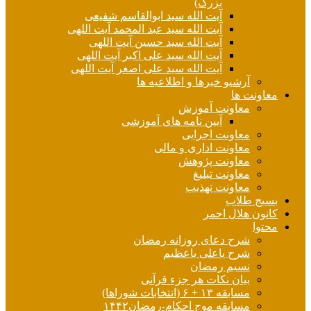
بزرگ)
آیت الله سید ابوالقاسم شفیعی
آیت الله سید عبد المحمد آیت اللهی
آیت الله سید حسین آیت اللهی
آیت الله سید علی اکبر آیت اللهی
آیت الله سید علی اصغر آیت اللهی
آرشیو خبرها و اطلاعیه ها
معاونت ها
معاونت آموزش
آیین نامه های آموزشی
معاونت اجرایی
معاونت اداری و مالی
معاونت پژوهش
معاونت تبلیغ
معاونت تهذیب
بسیج طلاب
کانون هلال احمر
محتوا
شرح دعای روزانه رمضان
شرح یاعلی یاعظیم
نسیم رمضان
بیان نکات هر جزء قرآنی
مسابقه ۱۳ + ۶ (انتخابات شوراها)
مسابقه موج احکام-رمضان۱۴۴۲