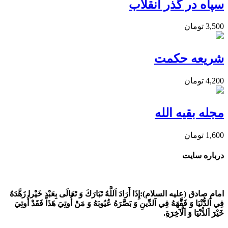
سپاه در گذر انقلاب
3,500
تومان
شریعه حکمت
4,200
تومان
مجله بقیه الله
1,600
تومان
درباره سایت
امام صادق (علیه السلام):
إِذَا أَرَادَ اَللَّهُ تَبَارَكَ وَ تَعَالَى بِعَبْدٍ خَيْرا زَهَّدَهُ
فِي اَلدُّنْيَا وَ فَقَّهَهُ فِي اَلدِّينِ وَ بَصَّرَهُ عُيُوبَهُ وَ مَنْ أُوتِيَ هَذَا فَقَدْ أُوتِيَ
خَيْرَ اَلدُّنْيَا وَ اَلْآخِرَةِ.