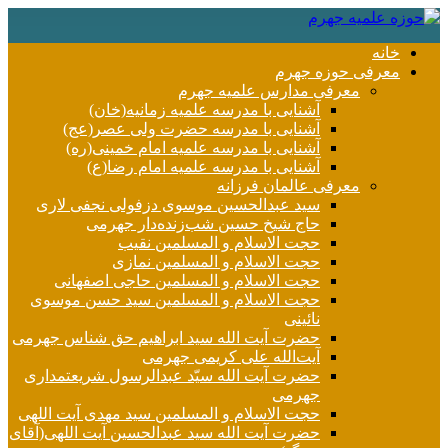
خانه
معرفی حوزه جهرم
معرفی مدارس علمیه جهرم
آشنایی با مدرسه علمیه زمانیه(خان)
آشنایی با مدرسه حضرت ولی عصر(عج)
آشنایی با مدرسه علمیه امام خمینی(ره)
آشنایی با مدرسه علمیه امام رضا(ع)
معرفی عالمان فرزانه
سید عبدالحسین موسوی دزفولی نجفی لاری
حاج شیخ حسین شب‌زنده‌دار جهرمی
حجت الاسلام و المسلمین نقیب
حجت الاسلام و المسلمین نمازی
حجت الاسلام و المسلمین حاجی اصفهانی
حجت الاسلام و المسلمین سید حسن موسوی
نائینی
حضرت آیت الله سید ابراهیم حق شناس جهرمی
آیت‌الله علی کریمی جهرمی
حضرت آيت الله سیّد عبدالرسول شریعتمداری
جهرمی
حجت الاسلام و المسلمین سید مهدی آیت اللهی
حضرت آیت الله سید عبدالحسین آیت اللهی(آقای